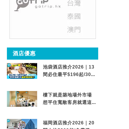
酒店優惠
池袋酒店推介2026｜13
間必住最平$196起/30秒
到車站/免費碳酸溫泉
樓下就是築地場外市場
想平住寬敞客房就選這間
東京酒店
福岡酒店推介2026｜20