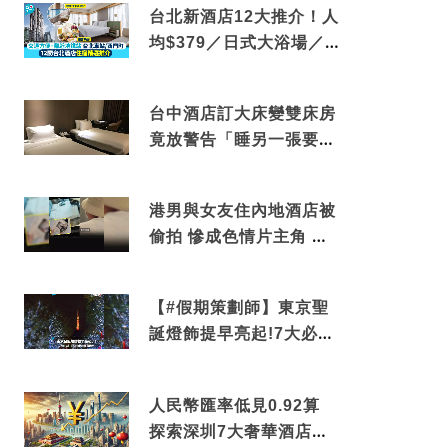
台北新酒店12大推介！人
均$379／日式大浴場／1
分鐘到捷運／米芝蓮推介
台中酒店訂大床變雙床房
竟放警告「睡另一張要加
錢」網民：好孤寒
港男與女友住內地酒店被
偷拍 慘成色情片主角 鏡
頭位置曝光 逾180間酒店
中招
【#假期策劃師】東京聖
誕燈飾提早亮起!7大必去
打卡點 快把路線收藏吧
人民幣匯率低見0.92算
探索深圳7大奢華酒店體