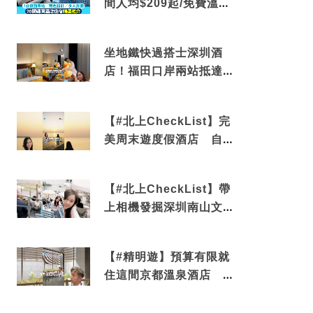
間人均$209起/免費溫泉/
近博多車站
坐地鐵快過搭士深圳酒
店！福田口岸兩站抵達
還有免費烘洗服務
【#北上CheckList】完
美周末遊度假酒店 自帶
電影院 必打卡深圳膠囊
列車
【#北上CheckList】帶
上相機發掘深圳南山文藝
角落 2天1夜住進海景套
房享受私人時光
【#精明遊】預算有限就
住這間京都溫泉酒店 車
站行5分鐘可達 必吃自助
早餐