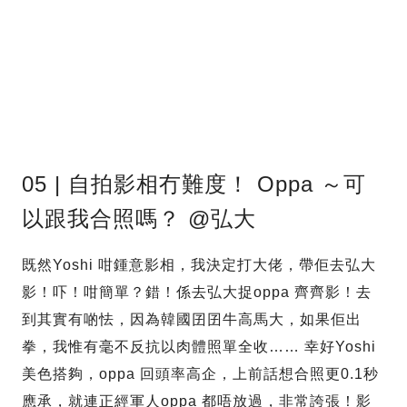
05 | 自拍影相冇難度！ Oppa ～可
以跟我合照嗎？ @弘大
既然Yoshi 咁鍾意影相，我決定打大佬，帶佢去弘大
影！吓！咁簡單？錯！係去弘大捉oppa 齊齊影！去
到其實有啲怯，因為韓國囝囝牛高馬大，如果佢出
拳，我惟有毫不反抗以肉體照單全收…… 幸好Yoshi
美色搭夠，oppa 回頭率高企，上前話想合照更0.1秒
應承，就連正經軍人oppa 都唔放過，非常誇張！影