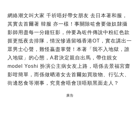
網絡潮文叫大家 千祈唔好帶女朋友 去日本著和服，
其實去首爾著 韓服 亦一樣！事關除咗會要做奴隸攝
影師用盡每一分鐘狂影，仲要為咗件傳說中粉紅色款
捱更抵夜去排隊，情況慘過留喺香港OT，實在講出一
眾男士心聲，難怪贏盡掌聲！本著「我不入地獄，誰
入地獄」的心態，A君決定親自出馬，帶住靚女
model Yoshi 扮演公主病女友上路，唔係去景福宮齋
影咁簡單，而係做晒港女去首爾如買妝物、行弘大、
街邊怒食等潮事，究竟會唔會頂唔順黑面走人？
廣告