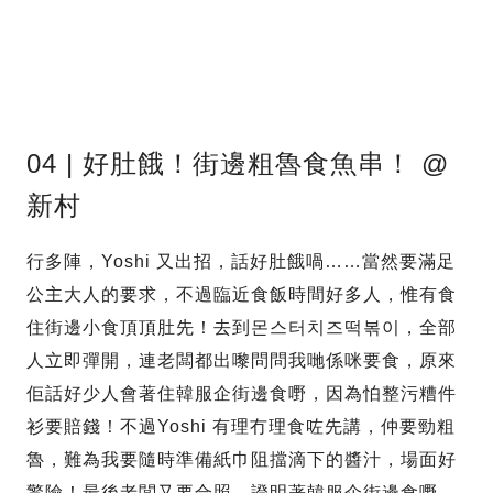
04 | 好肚餓！街邊粗魯食魚串！ @
新村
行多陣，Yoshi 又出招，話好肚餓喎……當然要滿足
公主大人的要求，不過臨近食飯時間好多人，惟有食
住街邊小食頂頂肚先！去到몬스터치즈떡볶이，全部
人立即彈開，連老闆都出嚟問問我哋係咪要食，原來
佢話好少人會著住韓服企街邊食嘢，因為怕整污糟件
衫要賠錢！不過Yoshi 有理冇理食咗先講，仲要勁粗
魯，難為我要隨時準備紙巾阻擋滴下的醬汁，場面好
驚險！最後老闆又要合照，證明著韓服企街邊食嘢，