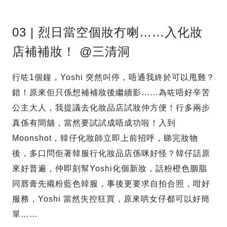
03 | 烈日當空個妝冇喇……入化妝
店補補妝！ @三清洞
行咗1個鐘，Yoshi 突然叫停，唔通我終於可以甩難？
錯！原來佢只係想補補妝後繼續影……為咗唔好辛苦
公主大人，我提議去化妝品店試妝仲方便！行多兩步
真係有間舖，當然要試試成唔成功啦！入到
Moonshot，韓仔化妝師立即上前招呼，睇完妝物
後，多口問佢著韓服行化妝品店係咪好怪？韓仔話原
來好普遍，仲即刻幫Yoshi化個新妝，話粉橙色胭脂
同唇膏先襯粉藍色韓服，事後更要求自拍合照，咁好
服務，Yoshi 當然失控狂買，原來哄女仔都可以好簡
單……