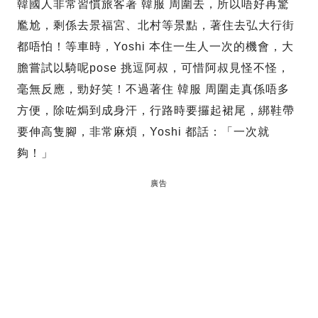
韓國人非常習慣旅客著 韓服 周圍去，所以唔好再驚
尷尬，剩係去景福宮、北村等景點，著住去弘大行街
都唔怕！等車時，Yoshi 本住一生人一次的機會，大
膽嘗試以騎呢pose 挑逗阿叔，可惜阿叔見怪不怪，
毫無反應，勁好笑！不過著住 韓服 周圍走真係唔多
方便，除咗焗到成身汗，行路時要攞起裙尾，綁鞋帶
要伸高隻腳，非常麻煩，Yoshi 都話：「一次就
夠！」
廣告