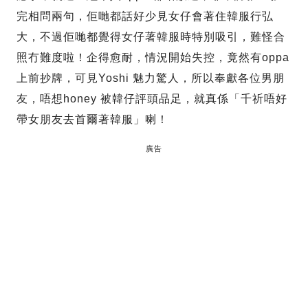
完相問兩句，佢哋都話好少見女仔會著住韓服行弘
大，不過佢哋都覺得女仔著韓服時特別吸引，難怪合
照冇難度啦！企得愈耐，情況開始失控，竟然有oppa
上前抄牌，可見Yoshi 魅力驚人，所以奉獻各位男朋
友，唔想honey 被韓仔評頭品足，就真係「千祈唔好
帶女朋友去首爾著韓服」喇！
廣告