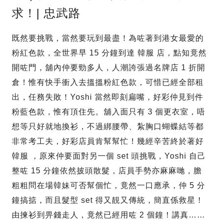
求！| 忠武路
既然要挑戰，當然要玩到最盡！為咗著到港女最愛的
粉紅色款，全世界早 15 分鐘到達 韓服 店，點知竟然
開咗門，舖內仲要勁多人，人潮誇張過名牌店 1 折開
倉！惟有快手衝入去搵搵粉紅色款，可惜已經全部租
出，任務失敗！Yoshi 當然即刻扁嘴，好彩仲見到件
粉藍色款，惟有頂住先。舖入面只有 3 個更衣室，唔
想等只好就地換衫，不過綁腰帶、紮胸口蝴蝶結等都
非常考工夫，好彩店員肯幫幫忙！幾經辛苦終於著好
韓服 ，原來仲要面對另一個 set 頭挑戰，Yoshi 自己
整咗 15 分鐘依然披頭散髮，店員手勢亦麻麻哋，膽
粗粗問在場韓妹可否幫個忙，竟然一口應承，仲 5 分
鐘搞掂，而且髮型 set 得又靚又傳統，簡直係救星！
由揀衫到畀錢走人，竟然已經用咗 2 個鐘！講真……