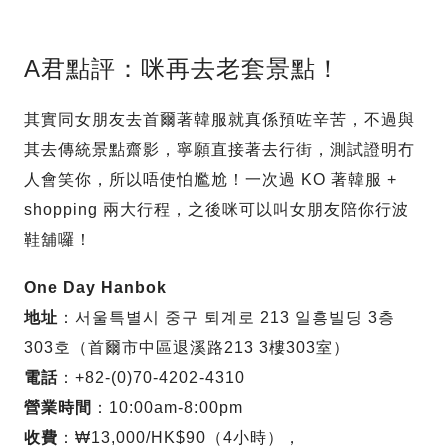
A君點評：咪再去老套景點！
其實同女朋友去首爾著韓服就真係預咗辛苦，不過與
其去傳統景點齋影，寧願直接著去行街，測試證明冇
人會笑你，所以唔使怕尷尬！一次過 KO 著韓服 +
shopping 兩大行程，之後咪可以叫女朋友陪你行波
鞋舖囉！
One Day Hanbok
地址
：서울특별시 중구 퇴계로 213 일흥빌딩 3층
303호（首爾市中區退溪路213 3樓303室）
電話
：+82-(0)70-4202-4310
營業時間
：10:00am-8:00pm
收費
：₩13,000/HK$90（4小時），