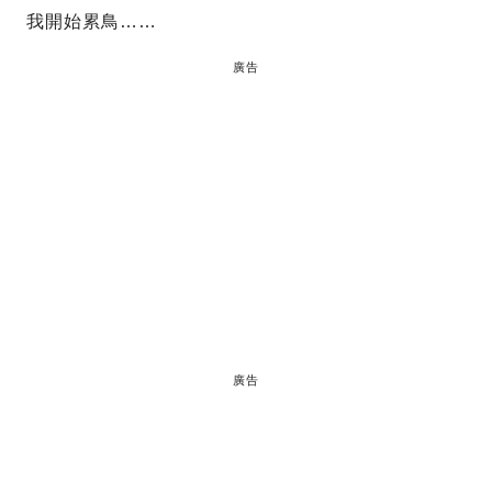
我開始累鳥……
廣告
廣告