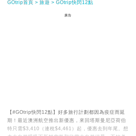
GOtrip首頁
旅遊
GOtrip快閃12點
廣告
【#GOtrip快閃12點】好多旅行計劃都因為疫症而延
期！最近澳洲航空推出新優惠，來回塔斯曼尼亞荷伯
特只需$3,410（連稅$4,461）起，優惠去到年尾。想