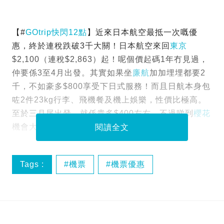
【#
GOtrip快閃12點
】近來日本航空最抵一次嘅優
惠，終於連稅跌破3千大關！日本航空來回
東京
$2,100（連稅$2,863）起！呢個價起碼1年冇見過，
仲要係3至4月出發。其實如果坐
廉航
加加埋埋都要2
千，不如豪多$800享受下日式服務！而且日航本身包
咗2件23kg行李、飛機餐及機上娛樂，性價比極高。
至於三月尾出發，就係貴多$400左右，不過睇到
櫻花
機會大好多！
閱讀全文
Tags :
機票
機票優惠