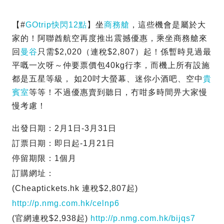
【#
GOtrip快閃12點
】坐
商務艙
，這些機會是屬於大
家的！阿聯酋航空再度推出震撼優惠，乘坐商務艙來
回
曼谷
只需$2,020（連稅$2,807）起！係暫時見過最
平嘅一次呀～仲要票價包40kg行李，而機上所有設施
都是五星等級， 如20吋大螢幕、迷你小酒吧、空中
貴
賓室
等等！不過優惠賣到聽日，冇咁多時間畀大家慢
慢考慮！
出發日期：2月1日-3月31日
訂票日期：即日起-1月21日
停留期限：1個月
訂購網址：
(Cheaptickets.hk 連稅$2,807起)
http://p.nmg.com.hk/celnp6
(官網連稅$2,938起)
http://p.nmg.com.hk/bijqs7