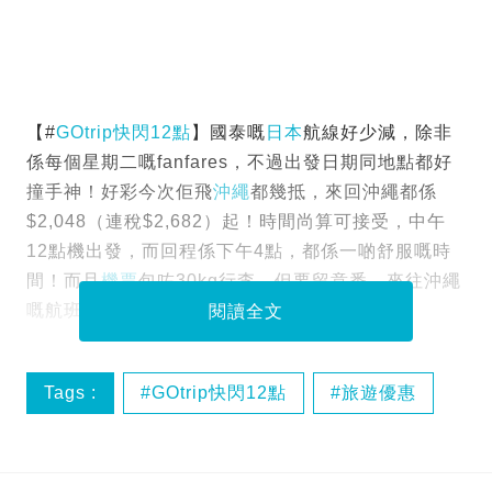
【#
GOtrip快閃12點
】國泰嘅
日本
航線好少減，除非
係每個星期二嘅fanfares，不過出發日期同地點都好
撞手神！好彩今次佢飛
沖繩
都幾抵，來回沖繩都係
$2,048（連稅$2,682）起！時間尚算可接受，中午
12點機出發，而回程係下午4點，都係一啲舒服嘅時
間！而且
機票
包咗30kg行李。但要留意番，來往沖繩
嘅航班係同國泰港龍一齊聯營。
閱讀全文
Tags :
GOtrip快閃12點
旅遊優惠
日本
機票