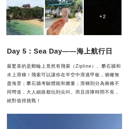
+2
+2
+2
Day 5：Sea Day——海上航行日
最驚喜的是郵輪上竟然有飛索（Zipline）、攀石牆和
水上滑梯！飛索可以讓你在半空中滑過甲板，俯瞰無
盡海景；攀石牆考驗體能和膽量；滑梯則分為兩條不
同彎道，大人細路都玩到尖叫。而且排隊時間不長，
絕對值得挑戰！