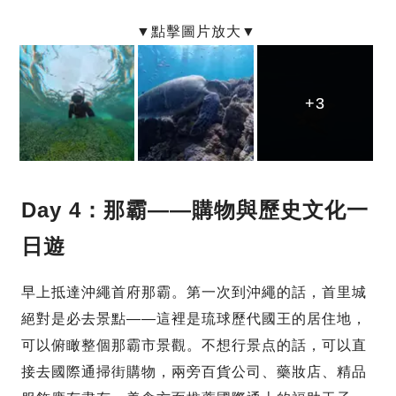
+3
+3
+3
Day 4：那霸——購物與歷史文化一
日遊
早上抵達沖繩首府那霸。第一次到沖繩的話，首里城
絕對是必去景點——這裡是琉球歷代國王的居住地，
可以俯瞰整個那霸市景觀。不想行景点的話，可以直
接去國際通掃街購物，兩旁百貨公司、藥妝店、精品