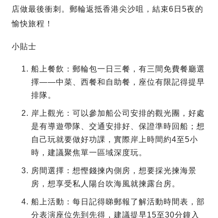
店做最後衝刺。郵輪返抵香港尖沙咀，結束6日5夜的
愉快旅程！
小貼士
船上餐飲：郵輪包一日三餐，有三間免費餐廳選
擇——中菜、西餐和自助餐，座位有限記得提早
排隊。
岸上觀光：可以參加船公司安排的觀光團，好處
是有導遊帶隊、交通安排好、保證準時回船；想
自己玩就要做好功課，實際岸上時間約4至5小
時，建議聚焦單一區域深度玩。
房間選擇：想慳錢揀內側房，想要採光揀海景
房，想享受私人陽台吹海風就揀露台房。
船上活動：每日記得睇郵報了解活動時間表，部
分表演座位先到先得，建議提早15至30分鐘入