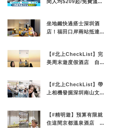
間人均$209起/免費溫泉/
近博多車站
坐地鐵快過搭士深圳酒
店！福田口岸兩站抵達
還有免費烘洗服務
【#北上CheckList】完
美周末遊度假酒店 自帶
電影院 必打卡深圳膠囊
列車
【#北上CheckList】帶
上相機發掘深圳南山文藝
角落 2天1夜住進海景套
房享受私人時光
【#精明遊】預算有限就
住這間京都溫泉酒店 車
站行5分鐘可達 必吃自助
早餐