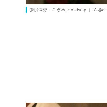
(圖片來源：IG @wt_cloudstop ｜ IG @che