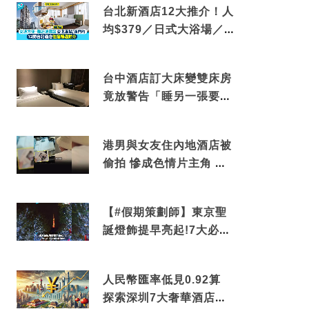
台北新酒店12大推介！人
均$379／日式大浴場／1
分鐘到捷運／米芝蓮推介
台中酒店訂大床變雙床房
竟放警告「睡另一張要加
錢」網民：好孤寒
港男與女友住內地酒店被
偷拍 慘成色情片主角 鏡
頭位置曝光 逾180間酒店
中招
【#假期策劃師】東京聖
誕燈飾提早亮起!7大必去
打卡點 快把路線收藏吧
人民幣匯率低見0.92算
探索深圳7大奢華酒店體