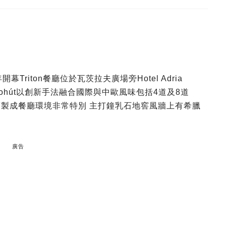
riton餐廳位於瓦茨拉夫廣場旁Hotel Adria
 Kohút以創新手法融合國際與中歐風味包括4道及8道
單而製成餐廳環境非常特別 主打鐘乳石地窖風牆上有希臘
廣告