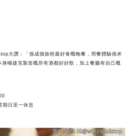
，Cloudstop大讚：「係成個旅程最好食嘅晚餐，用餐體驗係米
ing，本身喺捷克製造嘅所有酒都好好飲，加上餐廳有自己嘅
00
； 星期日至一休息