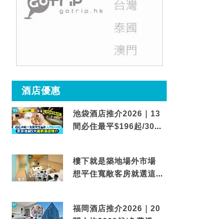
酒店優惠
池袋酒店推介2026｜13
間必住最平$196起/30秒
到車站/免費碳酸溫泉
樓下就是築地場外市場
想平住寬敞客房就選這間
東京酒店
福岡酒店推介2026｜20