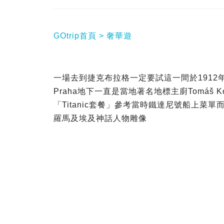
GOtrip首頁
奢華遊
一場去到捷克布拉格一定要試這一間於1912年開幕T
Praha地下一直是當地著名地標主廚Tomáš
「Titanic套餐」參考當時鐵達尼號船上菜
羅馬及埃及神話人物雕像