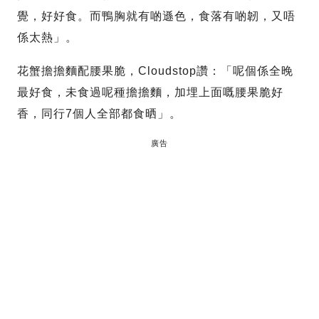
覺，好好食。而鴨胸就有啲遜色，食落有啲韌，又唔
係太熱」。
花蟹擔擔麵配腰果脆，Cloudstop讚：「呢個係全晚
最好食，未食過呢種擔擔麵，加埋上面嘅腰果脆好
香，同行7個人全部都食晒」。
廣告