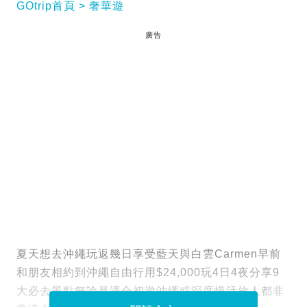
GOtrip首頁
奢華遊
廣告
夏天想去沖繩玩返幾日享受藍天與白雲Carmen早前
和朋友相約到沖繩自由行用$24,000玩4日4夜分享9
大必去景點無論是適合初遊沖繩或深度慢活旅人都非