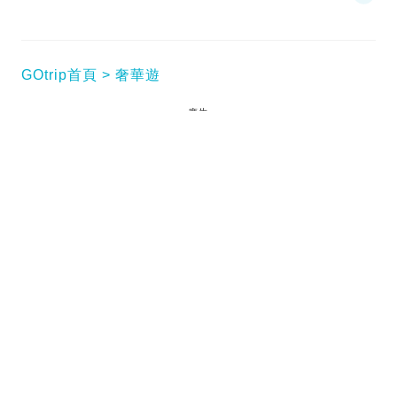
GOtrip首頁
奢華遊
廣告
去到捷克Karlovy Vary一定要入住歐洲古老奢華酒店