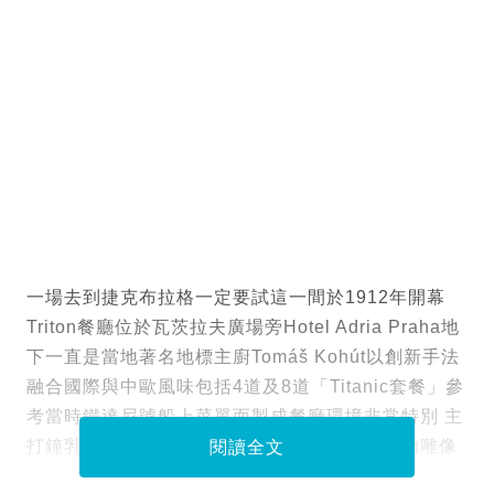
一場去到捷克布拉格一定要試這一間於1912年開幕
Triton餐廳位於瓦茨拉夫廣場旁Hotel Adria Praha地
下一直是當地著名地標主廚Tomáš Kohút以創新手法
融合國際與中歐風味包括4道及8道「Titanic套餐」參
考當時鐵達尼號船上菜單而製成餐廳環境非常特別 主
打鐘乳石地窖風牆上有希臘羅馬及埃及神話人物雕像
閱讀全文