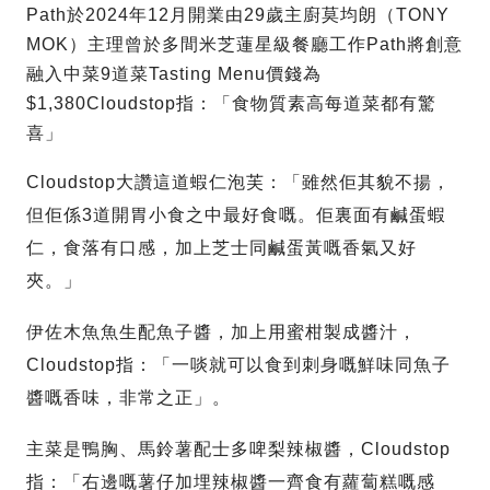
Path於2024年12月開業由29歲主廚莫均朗（TONY
MOK）主理曾於多間米芝蓮星級餐廳工作Path將創意
融入中菜9道菜Tasting Menu價錢為
$1,380Cloudstop指：「食物質素高每道菜都有驚
喜」
Cloudstop大讚這道蝦仁泡芙：「雖然佢其貌不揚，
但佢係3道開胃小食之中最好食嘅。佢裏面有鹹蛋蝦
仁，食落有口感，加上芝士同鹹蛋黃嘅香氣又好
夾。」
伊佐木魚魚生配魚子醬，加上用蜜柑製成醬汁，
Cloudstop指：「一啖就可以食到刺身嘅鮮味同魚子
醬嘅香味，非常之正」。
主菜是鴨胸、馬鈴薯配士多啤梨辣椒醬，Cloudstop
指：「右邊嘅薯仔加埋辣椒醬一齊食有蘿蔔糕嘅感