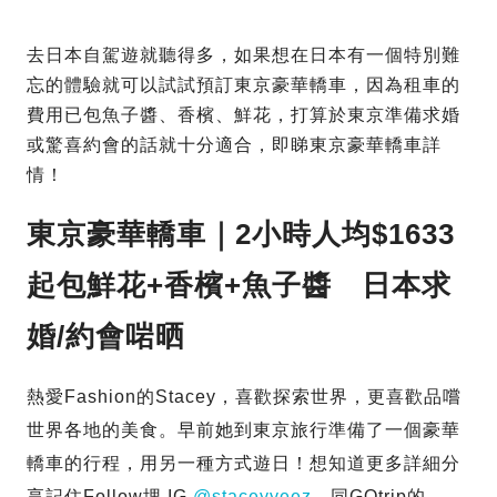
去日本自駕遊就聽得多，如果想在日本有一個特別難
忘的體驗就可以試試預訂東京豪華轎車，因為租車的
費用已包魚子醬、香檳、鮮花，打算於東京準備求婚
或驚喜約會的話就十分適合，即睇東京豪華轎車詳
情！
東京豪華轎車｜2小時人均$1633
起包鮮花+香檳+魚子醬 日本求
婚/約會啱晒
熱愛Fashion的Stacey，喜歡探索世界，更喜歡品嚐
世界各地的美食。早前她到東京旅行準備了一個豪華
轎車的行程，用另一種方式遊日！想知道更多詳細分
享記住Follow埋 IG
@staceyyeez
，同GOtrip的