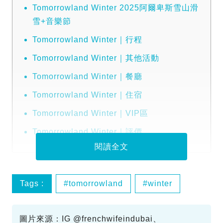
Tomorrowland Winter 2025阿爾卑斯雪山滑
雪+音樂節
Tomorrowland Winter｜行程
Tomorrowland Winter｜其他活動
Tomorrowland Winter｜餐廳
Tomorrowland Winter｜住宿
Tomorrowland Winter｜VIP區
Tomorrowland Winter｜評價
閱讀全文
Tags :
tomorrowland
winter
圖片來源：IG @frenchwifeindubai、