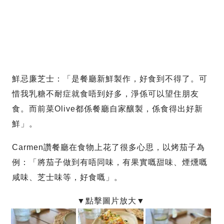
鮮忌廉芝士：「是餐廳新鮮製作，好食到不得了。可
惜我乳糖不耐症就食唔到好多，淨係可以望住朋友
食。而前菜Olive都係餐廳自家釀製，係食得出好新
鮮」。
Carmen讚餐廳在食物上花了很多心思，以烤茄子為
例：「將茄子做到有唔同味，有果實嘅甜味、煙燻嘅
咸味、芝士味等，好食嘅」。