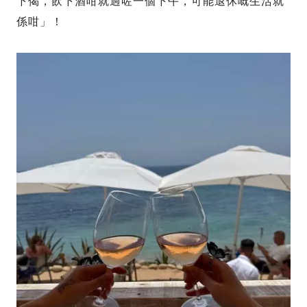
下偈，飲下酒咁就過咗一個下午，可能退休嘅生活就
係咁」！