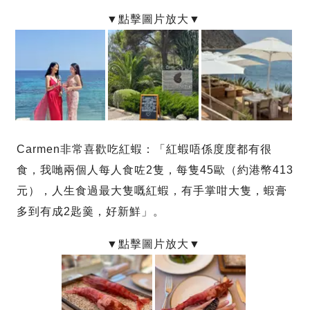
Carmen非常喜歡吃紅蝦：「紅蝦唔係度度都有很
食，我哋兩個人每人食咗2隻，每隻45歐（約港幣413
元），人生食過最大隻嘅紅蝦，有手掌咁大隻，蝦膏
多到有成2匙羹，好新鮮」。