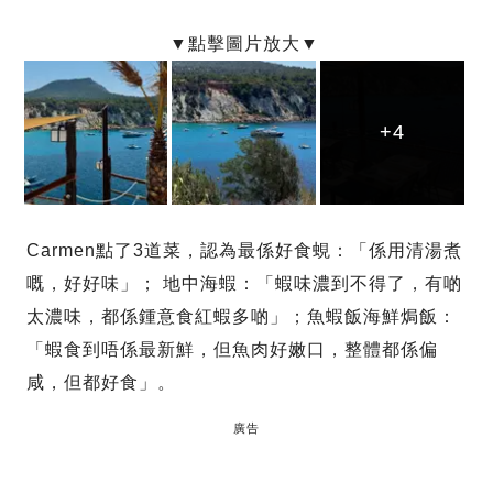
+4
+4
+4
Carmen點了3道菜，認為最係好食蜆：「係用清湯煮
嘅，好好味」； 地中海蝦：「蝦味濃到不得了，有啲
太濃味，都係鍾意食紅蝦多啲」；魚蝦飯海鮮焗飯：
「蝦食到唔係最新鮮，但魚肉好嫩口，整體都係偏
咸，但都好食」。
廣告