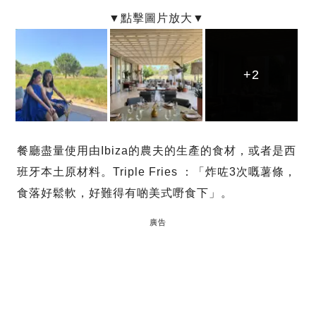
+2
+2
+2
餐廳盡量使用由Ibiza的農夫的生產的食材，或者是西
班牙本土原材料。Triple Fries ：「炸咗3次嘅薯條，
食落好鬆軟，好難得有啲美式嘢食下」。
廣告