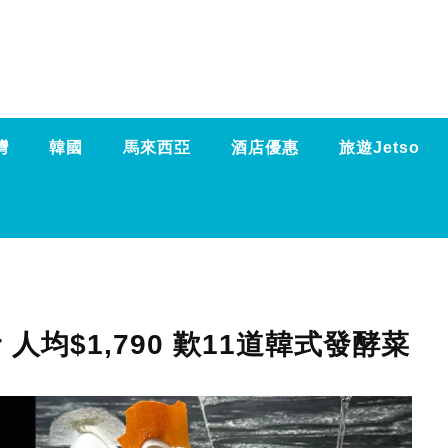
灣
韓國
馬來西亞
酒店優惠
旅遊Jetso
r 人均$1,790 歎11道韓式發酵菜