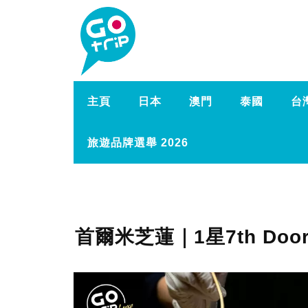
主頁
日本
澳門
泰國
台
旅遊品牌選舉 2026
首爾米芝蓮｜1星7th Doo