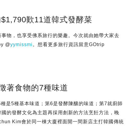
均$1,790歎11道韓式發酵菜
試新事物，也享受佛系旅行的樂趣。今次就由她帶大家去
y @
yymissmi
。想看更多旅行資訊留意GOtrip
｜象徵著食物的7種味道
，前5種是5種基本味道；第6是發酵陳釀的味道；第7就廚師
，將韓國的發酵文化為主題再採用創新的方法烹飪方法，晚
aechun Kim會於同一棟大廈裡面開一間新店主打韓國傳統