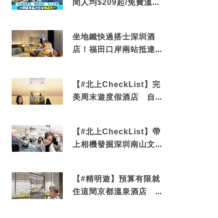
間人均$209起/免費溫泉/
近博多車站
坐地鐵快過搭士深圳酒
店！福田口岸兩站抵達
還有免費烘洗服務
【#北上CheckList】完
美周末遊度假酒店 自帶
電影院 必打卡深圳膠囊
列車
【#北上CheckList】帶
上相機發掘深圳南山文藝
角落 2天1夜住進海景套
房享受私人時光
【#精明遊】預算有限就
住這間京都溫泉酒店 車
站行5分鐘可達 必吃自助
早餐