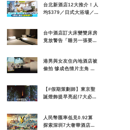
台北新酒店12大推介！人
均$379／日式大浴場／1
分鐘到捷運／米芝蓮推介
台中酒店訂大床變雙床房
竟放警告「睡另一張要加
錢」網民：好孤寒
港男與女友住內地酒店被
偷拍 慘成色情片主角 鏡
頭位置曝光 逾180間酒店
中招
【#假期策劃師】東京聖
誕燈飾提早亮起!7大必去
打卡點 快把路線收藏吧
人民幣匯率低見0.92算
探索深圳7大奢華酒店體