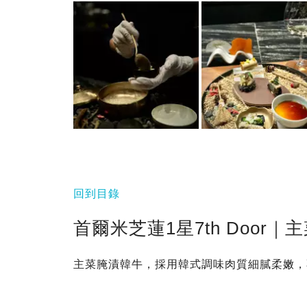
回到目錄
首爾米芝蓮1星7th Door｜
主菜腌漬韓牛，採用韓式調味肉質細膩柔嫩，不