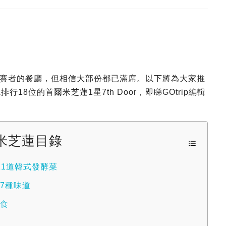
賽者的餐廳，但相信大部份都已滿席。以下將為大家推
8位的首爾米芝蓮1星7th Door，即睇GOtrip編輯
米芝蓮目錄
0歎11道韓式發酵菜
的7種味道
小食