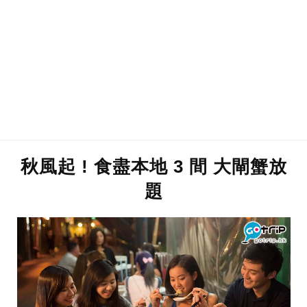
秋風起 ! 食盡本地 3 間 大閘蟹放
題