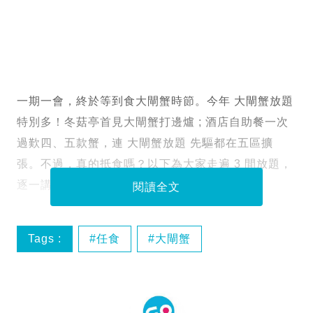
一期一會，終於等到食大閘蟹時節。今年 大閘蟹放題
特別多！冬菇亭首見大閘蟹打邊爐 ; 酒店自助餐一次
過歎四、五款蟹，連 大閘蟹放題 先驅都在五區擴
張。不過，真的抵食嗎？以下為大家走遍 3 間放題，
逐一講評！
閱讀全文
Tags :
任食
大閘蟹
大閘蟹放題
打邊爐