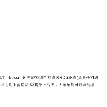
，bossini所有輕羽絨全都通過RDS認證(負責任羽絨
rd)，絨毛及羽毛均不會從活鴨/鵝身上活拔，大家絕對可以著得放