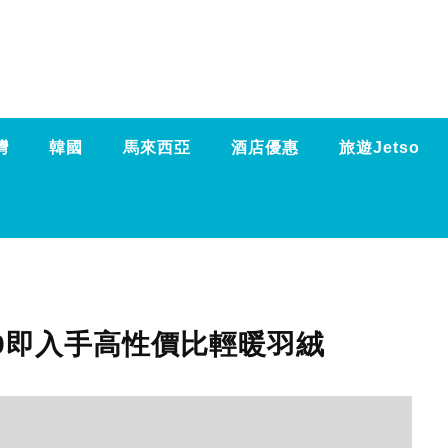
灣
韓國
馬來西亞
酒店優惠
旅遊Jetso
99即入手高性價比輕暖羽絨