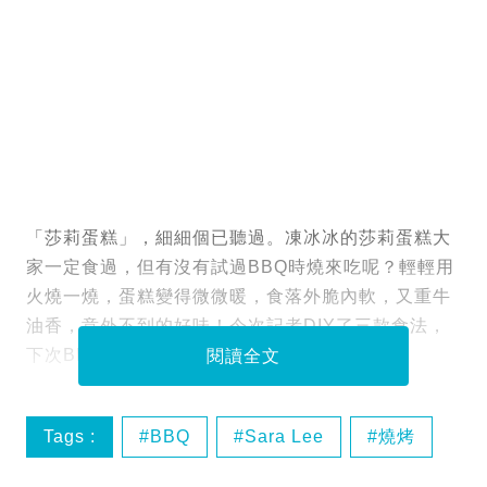
「莎莉蛋糕」，細細個已聽過。凍冰冰的莎莉蛋糕大
家一定食過，但有沒有試過BBQ時燒來吃呢？輕輕用
火燒一燒，蛋糕變得微微暖，食落外脆內軟，又重牛
油香，意外不到的好味！今次記者DIY了三款食法，
下次BBQ，不妨買一盒試試！
閱讀全文
Tags :
BBQ
Sara Lee
燒烤
燒莎莉蛋糕