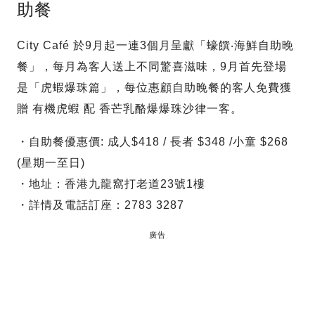
助餐
City Café 於9月起一連3個月呈獻「蠔饌‧海鮮自助晚
餐」，每月為客人送上不同驚喜滋味，9月首先登場
是「虎蝦爆珠篇」，每位惠顧自助晚餐的客人免費獲
贈 有機虎蝦 配 香芒乳酪爆爆珠沙律一客。
・自助餐優惠價: 成人$418 / 長者 $348 /小童 $268
(星期一至日)
・地址：香港九龍窩打老道23號1樓
・詳情及電話訂座：2783 3287
廣告