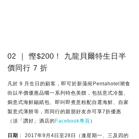
02 ｜ 慳$200！ 九龍貝爾特生日半
價同行 7 折
凡於 9 月生日的顧客，即可於新蒲崗Pentahotel潮食
街以半價優惠品嚐一系列特色美饌，包括意式冷盤、
焗意式海鮮錫紙包、即叫即煮意粉配自選海鮮、自家
製意式薄餅等，而同行的親朋好友亦可享7折優惠
（須「讚好」酒店的
Facebook專頁
）
日期
： 2017年9月4日至28日（逢星期一、三及四的