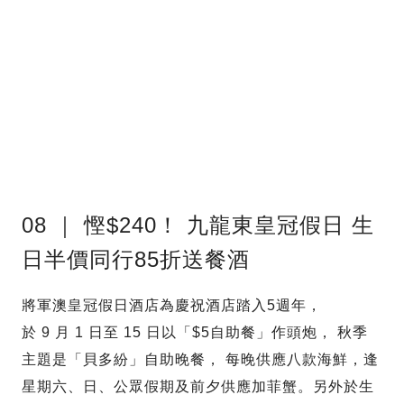
08 ｜ 慳$240！ 九龍東皇冠假日 生
日半價同行85折送餐酒
將軍澳皇冠假日酒店為慶祝酒店踏入5週年，
於 9 月 1 日至 15 日以「$5自助餐」作頭炮， 秋季
主題是「貝多紛」自助晚餐， 每晚供應八款海鮮，逢
星期六、日、公眾假期及前夕供應加菲蟹。另外於生