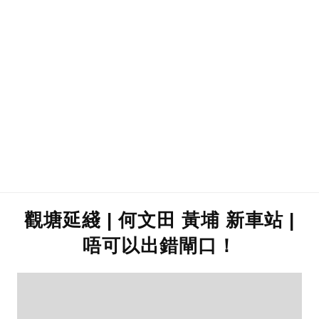
觀塘延綫 | 何文田 黃埔 新車站 |
唔可以出錯閘口！