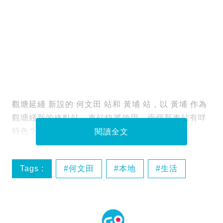
觀塘延綫 新設的 何文田 站和 黃埔 站，以 黃埔 作為
觀塘綫新的終點站，車站快將啟用，兩個新車站有咩
特色？即刻睇睇介紹！
閱讀全文
Tags :
何文田
本地
生活
觀塘