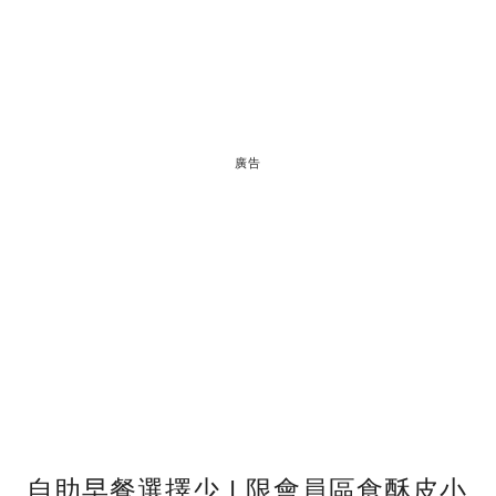
廣告
自助早餐選擇少 | 限會員區食酥皮小