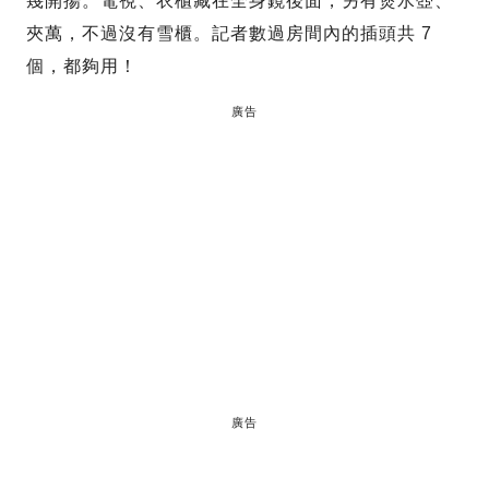
幾開揚。電視、衣櫃藏在全身鏡後面，另有煲水壺、
夾萬，不過沒有雪櫃。記者數過房間內的插頭共 7
個，都夠用！
廣告
廣告