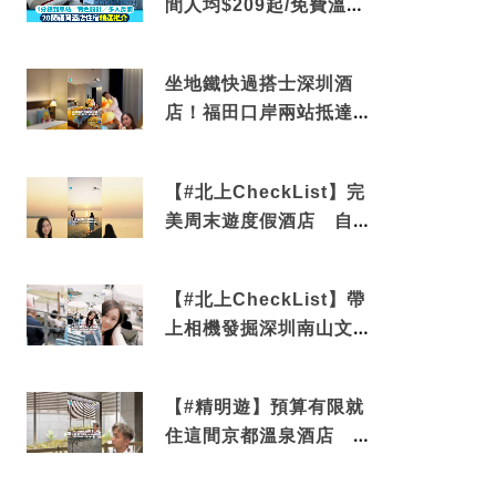
間人均$209起/免費溫泉/
近博多車站
坐地鐵快過搭士深圳酒
店！福田口岸兩站抵達
還有免費烘洗服務
【#北上CheckList】完
美周末遊度假酒店 自帶
電影院 必打卡深圳膠囊
列車
【#北上CheckList】帶
上相機發掘深圳南山文藝
角落 2天1夜住進海景套
房享受私人時光
【#精明遊】預算有限就
住這間京都溫泉酒店 車
站行5分鐘可達 必吃自助
早餐