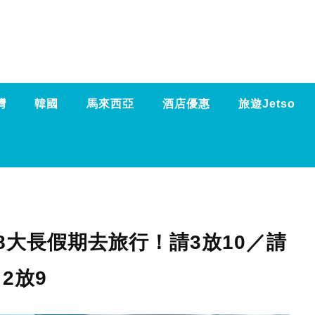
灣
韓國
馬來西亞
酒店優惠
旅遊Jetso
8大長假期去旅行！請3放10／請
2放9