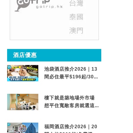
酒店優惠
池袋酒店推介2026｜13
間必住最平$196起/30秒
到車站/免費碳酸溫泉
樓下就是築地場外市場
想平住寬敞客房就選這間
東京酒店
福岡酒店推介2026｜20