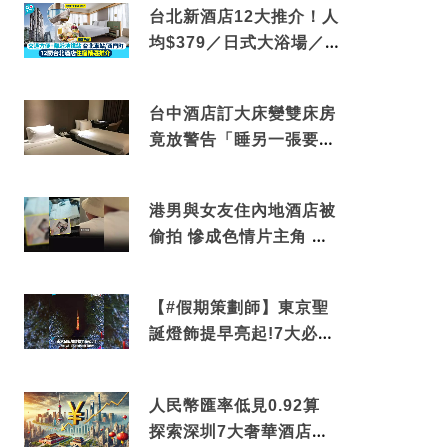
台北新酒店12大推介！人
均$379／日式大浴場／1
分鐘到捷運／米芝蓮推介
台中酒店訂大床變雙床房
竟放警告「睡另一張要加
錢」網民：好孤寒
港男與女友住內地酒店被
偷拍 慘成色情片主角 鏡
頭位置曝光 逾180間酒店
中招
【#假期策劃師】東京聖
誕燈飾提早亮起!7大必去
打卡點 快把路線收藏吧
人民幣匯率低見0.92算
探索深圳7大奢華酒店體