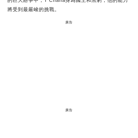
的巨大紛爭中，T’Challa身為國王和黑豹，他的能力
將受到最嚴峻的挑戰。
廣告
廣告