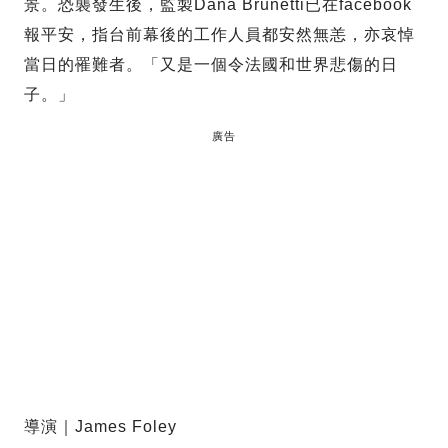
景。恐襲發生後，監製Dana Brunetti已在facebook
報平安，指台前幕後的工作人員都安然無恙，亦哀悼
當日的罹難者。「又是一個令法國和世界悲傷的日
子。」
廣告
導演｜James Foley