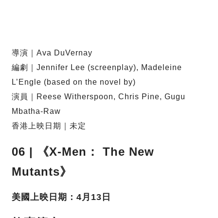
導演｜Ava DuVernay
編劇｜Jennifer Lee (screenplay), Madeleine
L’Engle (based on the novel by)
演員｜Reese Witherspoon, Chris Pine, Gugu
Mbatha-Raw
香港上映日期｜未定
06 | 《X-Men： The New
Mutants》
美國上映日期：4月13日