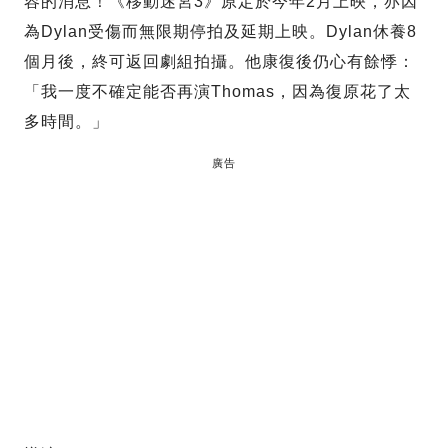
容的消息！《移動迷宮3》原定於今年2月上映，亦因
為Dylan受傷而無限期停拍及延期上映。Dylan休養8
個月後，終可返回劇組拍攝。他康復後仍心有餘悸：
「我一度不確定能否再演Thomas，因為復原花了太
多時間。」
廣告