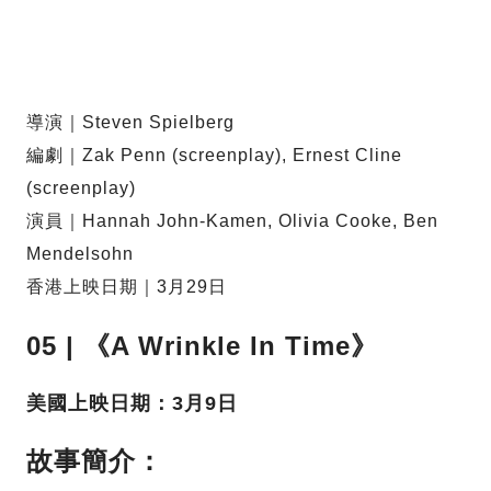
導演｜Steven Spielberg
編劇｜Zak Penn (screenplay), Ernest Cline
(screenplay)
演員｜Hannah John-Kamen, Olivia Cooke, Ben
Mendelsohn
香港上映日期｜3月29日
05 | 《A Wrinkle In Time》
美國上映日期：3月9日
故事簡介：