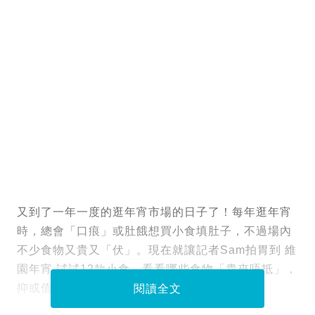
又到了一年一度的逛年宵市場的日子了！每年逛年宵
時，總會「口痕」或肚餓想買小食填肚子，不過場內
不少食物又貴又「伏」。現在就讓記者Sam拍胃到 維
園年宵 試試12款小食，看看哪些食物「貴夾唔抵」，
抑或值得一試！
閱讀全文