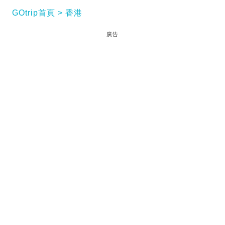
GOtrip首頁
香港
廣告
農曆新年過後，接下來的公眾假期就是復活節。除了
善用利是錢外，還有兩個月時間可以儲儲旅費，計劃
一下2017運程。想新一趟旅行除了增廣見聞外，還能