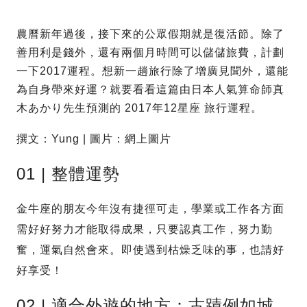
農曆新年過後，接下來的公眾假期就是復活節。除了
善用利是錢外，還有兩個月時間可以儲儲旅費，計劃
一下2017運程。想新一趟旅行除了增廣見聞外，還能
為自身帶來好運？就要看看這篇由日本人氣算命師真
木あかり先生預測的 2017年12星座 旅行運程。
撰文：Yung | 圖片：網上圖片
01 | 整體運勢
金牛座的朋友今年沒有捷徑可走，學業或工作各方面
需好好努力才能取得成果，只要認真工作，努力勤
奮，運氣自然會來。即使遇到枯燥乏味的事，也請好
好享受！
02 | 適合外遊的地方：古蹟例如城