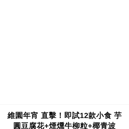
維園年宵 直擊！即試12款小食 芋
圓豆腐花+煙燻牛柳粒+椰青波