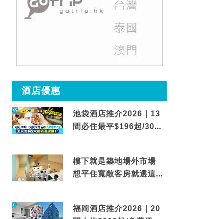
酒店優惠
池袋酒店推介2026｜13
間必住最平$196起/30秒
到車站/免費碳酸溫泉
樓下就是築地場外市場
想平住寬敞客房就選這間
東京酒店
福岡酒店推介2026｜20