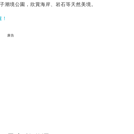
子潮境公園，欣賞海岸、岩石等天然美境。
爐！
廣告