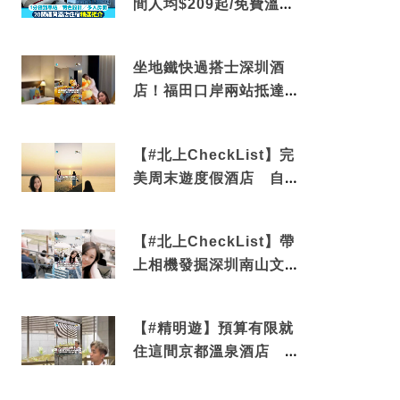
間人均$209起/免費溫泉/
近博多車站
坐地鐵快過搭士深圳酒
店！福田口岸兩站抵達
還有免費烘洗服務
【#北上CheckList】完
美周末遊度假酒店 自帶
電影院 必打卡深圳膠囊
列車
【#北上CheckList】帶
上相機發掘深圳南山文藝
角落 2天1夜住進海景套
房享受私人時光
【#精明遊】預算有限就
住這間京都溫泉酒店 車
站行5分鐘可達 必吃自助
早餐