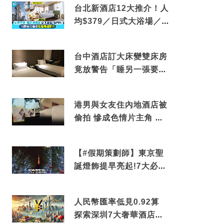
台北新酒店12大推介！人
均$379／日式大浴場／1
分鐘到捷運／米芝蓮推介
台中酒店訂大床變雙床房
竟放警告「睡另一張要加
錢」網民：好孤寒
港男與女友住內地酒店被
偷拍 慘成色情片主角 鏡
頭位置曝光 逾180間酒店
中招
【#假期策劃師】東京聖
誕燈飾提早亮起!7大必去
打卡點 快把路線收藏吧
人民幣匯率低見0.92算
探索深圳7大奢華酒店體