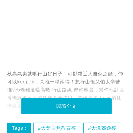
秋高氣爽就喺行山好日子！可以親近大自然之餘，仲
可以keep fit，真喺一舉兩得！想行山但又怕太辛苦，
推介5條難度唔高嘅 行山路線 俾你地啦，幫你地計埋
每條路線可以消耗幾多卡路里，方便參考！( 可消耗
卡路里只以路線長度計程，未計算斜度等因素)
閱讀全文
Tags :
大棠自然教育徑
大潭郊遊徑