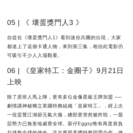
05 | 《 壞蛋獎門人3 》
自從在《壞蛋獎門人1》看到迷你兵團的出現，大家
都迷上了這個卡通人物，來到第三集，相信此電影仍
可吸引不少人入場觀看。
06 | 《皇家特工：金圈子》9月21日
上映
除了原班人馬上陣，更有多位金像星級王牌加盟 ──
劇情講神秘獨立英國特務組織「皇家特工」，經上次
一役蜚聲江湖卻元氣大傷，總部更突然被炸毀，一股
惡勢力已無形地威脅全球。新仔Eggsy惟有再度肩負
起拯救全球的使命，這次更跟美國特務同盟合作，使