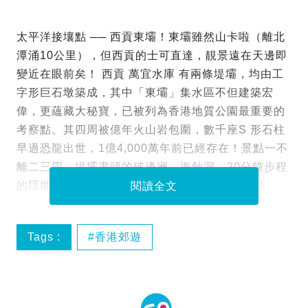
太平洋接壤點 ── 西貢東壩！東壩雖然山卡啦（離北
潭涌10公里），但西貢的士可直達，靚景遠在天邊即
變近在眼前矣！ 西貢 萬宜水庫 有兩條堤壩，均由工
字形巨石墩築成，其中「東壩」集水區不但建築宏
偉，更蘊藏大秘寶，已被列為香港地質公園最重要的
考察點。其四周被億年火山岩包圍，數千座S 形石柱
早過恐龍出世，1億4,000萬年前已經存在！景點一不
離二三四，堤壩盡頭的破邊洲、海蝕洞、20分鐘步程
的隱世沙灘浪茄通通大有睇頭，just follow me！
閱讀全文
Tags :
香港郊遊