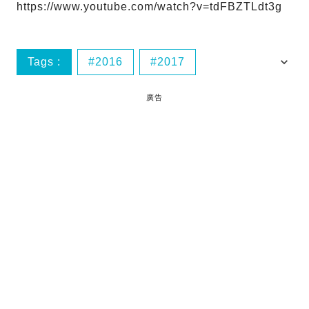
https://www.youtube.com/watch?v=tdFBZTLdt3g
Tags :
2016
2017
2017電影
Emma Watson
廣告