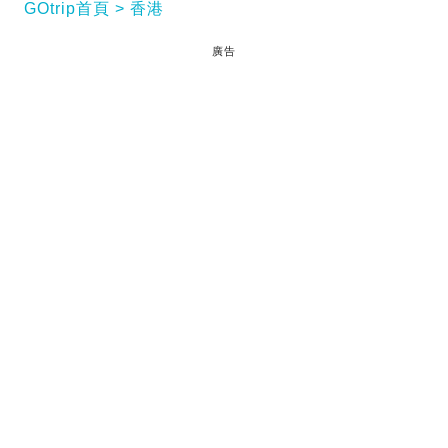
GOtrip首頁
香港
廣告
瑞典山系時裝與裝備品牌 Fjällräven ，亞洲首間旗艦
店於香港開幕！就算你沒有購入其山系用品，都一定
會聽過和見過他們旗下最人氣背包： Kånken 狐狸背