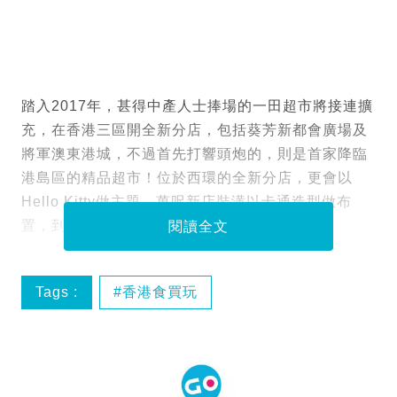
踏入2017年，甚得中產人士捧場的一田超市將接連擴
充，在香港三區開全新分店，包括葵芳新都會廣場及
將軍澳東港城，不過首先打響頭炮的，則是首家降臨
港島區的精品超市！位於西環的全新分店，更會以
Hello Kitty做主題，萬呎新店裝潢以卡通造型做布
置，到時真係唔知打卡影相定係買嘢先好！
閱讀全文
Tags :
香港食買玩