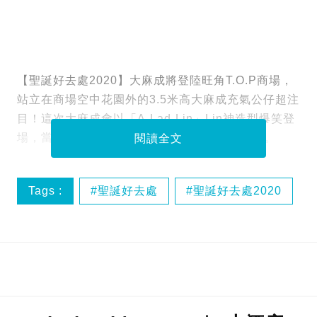
【聖誕好去處2020】大麻成將登陸旺角T.O.P商場，
站立在商場空中花園外的3.5米高大麻成充氣公仔超注
目！這次大麻成會以「A-Lad-Lin」Lin神造型爆笑登
場，當中有4大聖誕打卡位，讓fans去朝聖影相。
閱讀全文
Tags :
聖誕好去處
聖誕好去處2020