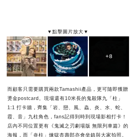
+8
+8
+8
而顧客只需要購買兩款Tamashii產品，更可隨即獲贈
燙金postcard。現場還有10米長的鬼殺隊九「柱」
1:1 打卡牆，齊集「岩、戀、風、蟲、炎、水、蛇、
霞、音」九柱角色，fans記得到時到現場影相打卡！
店內不同位置更有《鬼滅之刃劇場版 無限列車篇》的
海報，而「炎柱」煉獄杏壽郎亦會坐鎮與大家拍照。