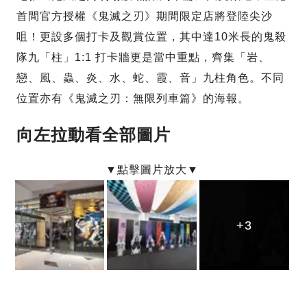
首間官方授權《鬼滅之刃》期間限定店將登陸尖沙
咀！更設多個打卡及觀賞位置，其中達10米長的鬼殺
隊九「柱」1:1 打卡牆更是當中重點，齊集「岩、
戀、風、蟲、炎、水、蛇、霞、音」九柱角色。不同
位置亦有《鬼滅之刃：無限列車篇》的海報。
向左拉動看全部圖片
+3
+3
+3