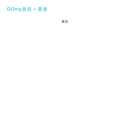
GOtrip首頁
香港
廣告
【Black Friday 2020優惠】今年黑色星期五（Black
Friday）正日是11月27日。到時除了網購平台及商
店，亦有不少本地酒店都乘機推出黑色星期五