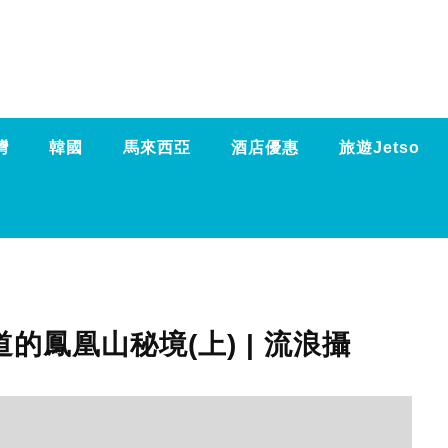
灣
韓國
馬來西亞
酒店優惠
旅遊Jetso
道的鳳凰山秘境(上) | 流浪攝