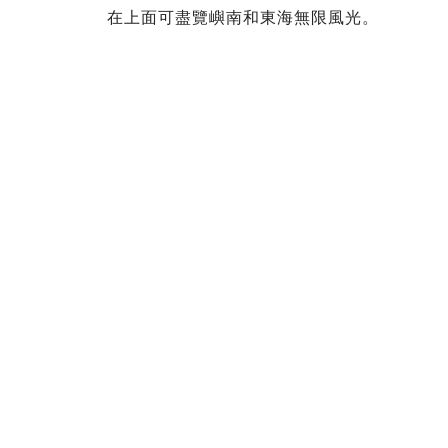
在上面可盡覽嶼南和東海無限風光。