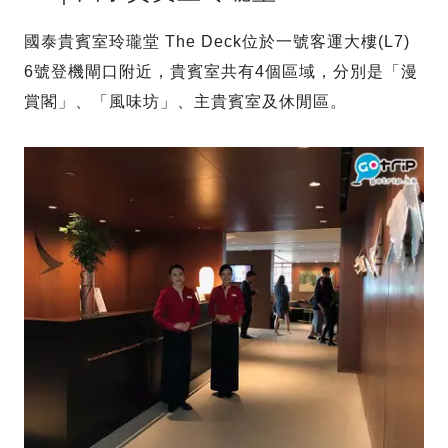
國泰貴賓室玲瓏堂 The Deck位於一號客運大樓(L7)
6號登機閘口附近，貴賓室共有4個區域，分別是「漫
賞閣」、「風味坊」、主貴賓室及休閒區。