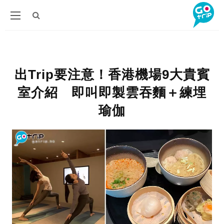
出Trip要注意！香港機場9大貴賓
室介紹 即叫即製雲吞麵＋練埋
瑜伽