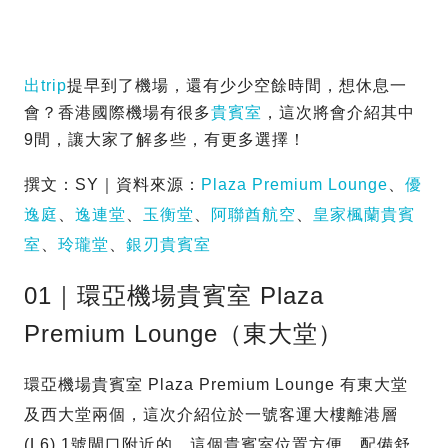
出trip
提早到了機場，還有少少空餘時間，想休息一
會？香港國際機場有很多
貴賓室
，這次將會介紹其中
9間，讓大家了解多些，有更多選擇！
撰文：SY｜資料來源：
Plaza Premium Lounge
、
優
逸庭
、
逸連堂
、
玉衡堂
、
阿聯酋航空
、
皇家楓蘭貴賓
室
、
玲瓏堂
、
銀刃貴賓室
01｜環亞機場貴賓室 Plaza
Premium Lounge（東大堂）
環亞機場貴賓室 Plaza Premium Lounge 有東大堂
及西大堂兩個，這次介紹位於一號客運大樓離港層
(L6) 1號閘口附近的，這個貴賓室位置方便，配備舒