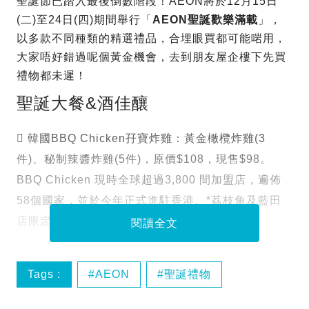
聖誕節已踏入最後倒數階段！AEON將於12月15日
(二)至24日(四)期間舉行「
AEON聖誕歡樂滿載
」，
以多款不同種類的精選禮品，合埋眼買都可能啱用，
大家唔好錯過呢個黃金機會，去到朋友屋企樓下先買
禮物都未遲！
聖誕大餐&酒佳釀
 韓國BBQ Chicken孖寶炸雞：黃金橄欖炸雞(3
件)、秘制辣醬炸雞(5件)，原價$108，現售$98。
BBQ Chicken 現時全球超過3,800 間加盟店，遍佈
58個國家，並於今年正式進駐香港。*荔枝角及藍田
店限定
閱讀全文
Tags :
AEON
聖誕禮物