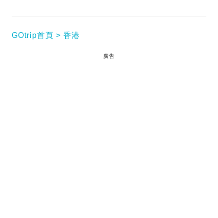
GOtrip首頁
香港
廣告
黑期哥好興奮！因為成立「台南黑期哥」這個
FB