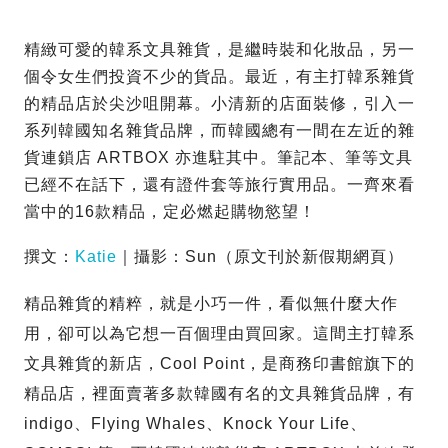
精緻可愛的韓系文具雜貨，是繼時裝和化妝品，另一
個令女生們投資不少的貨品。最近，有主打韓系雜貨
的精品店於尖沙咀開幕。小清新的店面裝修，引入一
系列韓國知名雜貨品牌，而韓國總有一間在左近的雜
貨連鎖店 ARTBOX 亦進駐其中。筆記本、筆等文具
已經不在話下，還有證件套等旅行實用品。一齊來看
當中的16款精品，定必燃起購物慾望！
撰文：
Katie
｜攝影：Sun（原文刊於新假期網頁）
精品雜貨的精粹，就是小巧一件，看似無什麼大作
用，卻可以為它想一百個理由買回家。這間主打韓系
文具雜貨的新店，Cool Point，是商務印書館旗下的
精品店，裡面賣著多款韓國有名的文具雜貨品牌，有
indigo、Flying Whales、Knock Your Life、