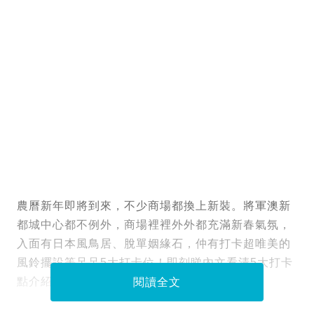
農曆新年即將到來，不少商場都換上新裝。將軍澳新
都城中心都不例外，商場裡裡外外都充滿新春氣氛，
入面有日本風鳥居、脫單姻緣石，仲有打卡超唯美的
風鈴擺設等足足5大打卡位！即刻睇內文看清5大打卡
點介紹！
閱讀全文