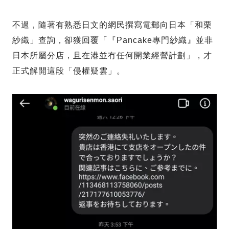
不過，隨著有熟悉日文的網民撰寫電郵向日本「和栗
紗織」查詢，卻獲回覆「『Pancake專門紗織』並非
日本所屬分店，且在港並冇任何開業經營計劃」，才
正式解開這段「侵權疑雲」。