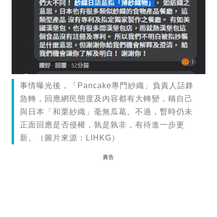
事情曝光後，「Pancake專門紗織」負責人話鋒
急轉，回應網民態度及內容都有大轉變，稱自己
與日本「和栗紗織」毫無瓜葛。不過，暫時仍未
正面回應是否侵權，孰是孰非，有待進一步更
新。（圖片來源：LIHKG）
廣告