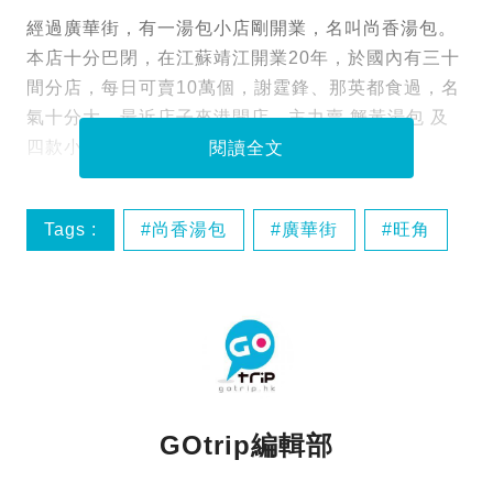
經過廣華街，有一湯包小店剛開業，名叫尚香湯包。
本店十分巴閉，在江蘇靖江開業20年，於國內有三十
間分店，每日可賣10萬個，謝霆鋒、那英都食過，名
氣十分大。最近店子來港開店，主力賣 蟹黃湯包 及
四款小吃，即睇湯包有幾好食！
閱讀全文
Tags :
尚香湯包
廣華街
旺角
江蘇靖江
GOtrip編輯部