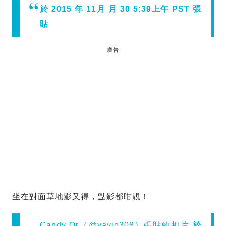
於 2015 年 11月 月 30 5:39上午 PST 張
貼
廣告
坐在對面草地影又得，點影都咁靚！
Candy Or（@yayio308）張貼的相片
於