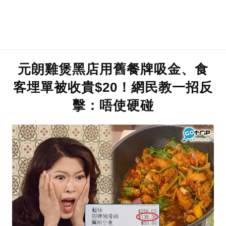
元朗雞煲黑店用舊餐牌吸金、食
客埋單被收貴$20！網民教一招反
擊：唔使硬碰