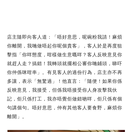
店主隨即向客人道：「唔好意思，呢碗粉我請！麻煩
你離開，我哋做唔起你呢個貴客」，客人於是再度狙
擊指「你咩態度，咁樣做生意嘅咩？客人反映意見你
就趕人走？搞錯！我轉頭就擺相公審你哋鋪頭，睇吓
你仲係咪咁串」。有見客人的過份行為，店主亦不再
多讓，表示「無驚過」！他直言：「隨便！如果你係
反映意見，我接受，但係我唔接受你人身攻擊我伙
記，佢只係打工，我亦唔覺佢做錯啲咩，佢只係有個
句講個句。唔好意思，仲有其他客人要食野，麻煩你
離開」。