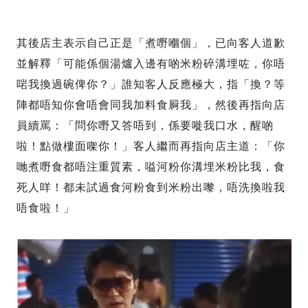
其後店主表示自己正是「煮嘢嗰個」，已向客人道歉
並解釋「可能係個湯爐入邊有啲米粉碎溝埋咗，你唔
啱我換過碗俾你？」誰知客人反應極大，指「換？等
陣都唔知你會唔會同我加料食屙我」，然後再指向店
員續罵：「問你嘢又答唔到，係要嘥我口水，醒啲
啦！點做樓面㗎你！」客人繼而再指向店主道：「你
哋煮嘢食都唔注重質素，嗌河粉你溝埋米粉比我，食
死人咩！都未試過食河粉食到米粉出嚟，唔洗換啦我
唔食啦！」