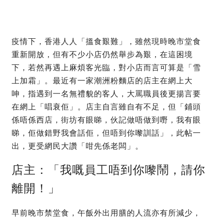
疫情下，香港人人「搵食艱難」，雖然現時晚市堂食
重新開放，但有不少小店仍然舉步為艱，在這困境
下，若然再遇上麻煩客光臨，對小店而言可算是「雪
上加霜」。最近有一家潮洲粉麵店的店主在網上大
呻，指遇到一名無禮貌的客人，大罵職員後更揚言要
在網上「唱衰佢」。店主自言雖自有不足，但「鋪頭
係唔係西店，街坊有眼睇，伙記做唔做到嘢，我有眼
睇，佢做錯野我會話佢，但唔到你嚟訓話」，此帖一
出，更受網民大讚「咁先係老闆」。
店主：「我嘅員工唔到你嚟鬧，請你
離開！」
早前晚市禁堂食，午飯外出用膳的人流亦有所減少，