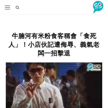
牛腩河有米粉食客稱會「食死
人」！小店伙記遭侮辱、義氣老
闆一招擊退