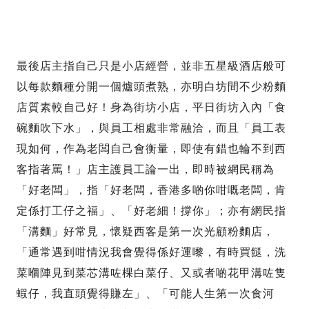
最後店主指自己只是小店經營，並非五星級酒店般可
以每款麵種分開一個爐頭煮熟，亦明白坊間不少粉麵
店質素較自己好！身為街坊小店，平日街坊入內「食
碗麵吹下水」，與員工相處非常融洽，而且「員工表
現如何，作為老闆自己會衡量，即使有錯也輪不到西
客指著罵！」店主護員工論一出，即時被網民稱為
「好老闆」，指「好老闆，香港多啲你咁嘅老闆，肯
定係打工仔之福」、「好老細！撐你」；亦有網民指
「溝麵」好常見，懷疑西客是第一次光顧粉麵店，
「通常遇到咁情況我會覺得係好運嚟，有時買餸，洗
菜嗰陣見到菜芯溝咗棵白菜仔、又或者啲花甲溝咗隻
蝦仔，我直頭覺得賺左」、「可能人生第一次食河