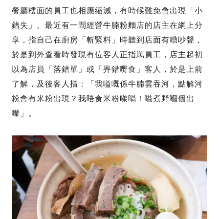
餐廳樓面的員工也相應縮減，有時候難免會出現「小
錯失」。最近有一間經營牛腩粉麵店的店主在網上分
享，指自己在廚房「斬緊料」時聽到店面有嘈吵聲，
於是到外查看時發現有位客人正指罵員工，店主起初
以為店員「落錯單」或「畀錯嘢食」客人，於是上前
了解，及後客人指：「我嗌嘅係牛腩雲吞河，點解河
粉會有米粉出現？我唔食米粉㗎喎！嗌煮野嗰個出
嚟」。