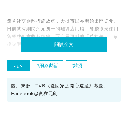
隨著社交距離措施放寬，大批市民亦開始出門覓食。
日前就有網民到元朗一間雞煲店用膳，餐廳懷疑使用
舊餐牌但實收新價錢，惡店員更叫他「莫執著」，事
後被醒目網民一句K.O.！
閱讀全文
Tags :
網絡熱話
雞煲
圖片來源：TVB《愛回家之開心速遞》截圖、
Facebook@食在元朗