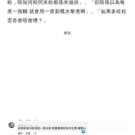
粉，唔知河粉同米粉都係米做掛」、「佢唔係以為每
煮一個麵 就會用一煲新嘅水黎煮啊」、「如果多咗粒
雲吞會唔會嘈？」
廣告