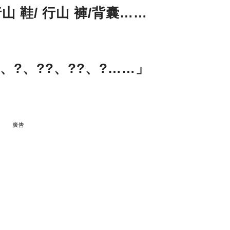
 鞋/ 行山 褲/背囊……
、?、??、??、?……」
？
廣告