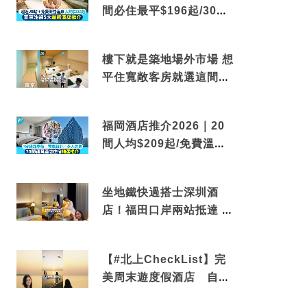
間必住最平$196起/30秒
到車站/免費碳酸溫泉
樓下就是築地場外市場 想
平住寬敞客房就選這間東
京酒店
福岡酒店推介2026｜20
間人均$209起/免費溫泉/
近博多車站
坐地鐵快過搭士深圳酒
店！福田口岸兩站抵達 還
有免費烘洗服務
【#北上CheckList】完
美周末遊度假酒店 自帶
電影院 必打卡深圳膠囊列