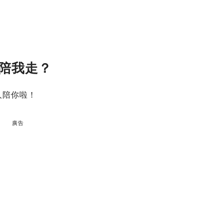
陪我走？
人陪你啦！
廣告