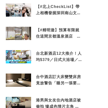
車
【#北上CheckList】帶
上相機發掘深圳南山文藝
角落 2天1夜住進海景套
房享受私人時光
【#精明遊】預算有限就
住這間京都溫泉酒店 車
站行5分鐘可達 必吃自助
早餐
台北新酒店12大推介！人
均$379／日式大浴場／1
分鐘到捷運／米芝蓮推介
台中酒店訂大床變雙床房
竟放警告「睡另一張要加
錢」網民：好孤寒
港男與女友住內地酒店被
偷拍 慘成色情片主角 鏡