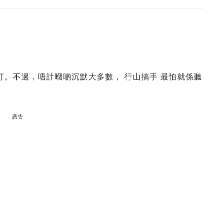
打。不過，唔計嗰啲沉默大多數， 行山搞手 最怕就係聽
廣告