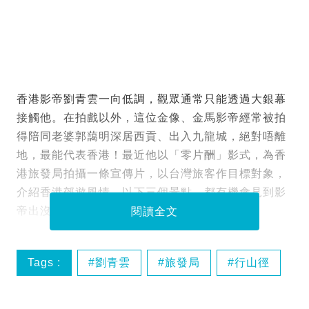
香港影帝劉青雲一向低調，觀眾通常只能透過大銀幕
接觸他。在拍戲以外，這位金像、金馬影帝經常被拍
得陪同老婆郭藹明深居西貢、出入九龍城，絕對唔離
地，最能代表香港！最近他以「零片酬」影式，為香
港旅發局拍攝一條宣傳片，以台灣旅客作目標對象，
介紹香港郊遊風情，以下三個景點，都有機會見到影
帝出沒啊！
閱讀全文
Tags :
劉青雲
旅發局
行山徑
香港