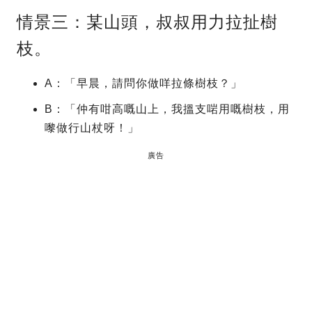
情景三：某山頭，叔叔用力拉扯樹
枝。
A：「早晨，請問你做咩拉條樹枝？」
B：「仲有咁高嘅山上，我搵支啱用嘅樹枝，用
嚟做行山杖呀！」
廣告