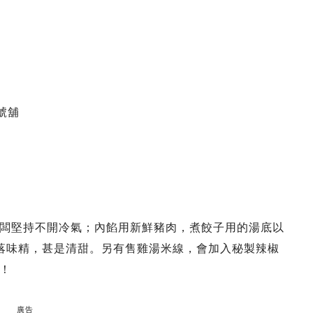
號舖
闆堅持不開冷氣；內餡用新鮮豬肉，煮餃子用的湯底以
落味精，甚是清甜。另有售雞湯米線，會加入秘製辣椒
！
廣告