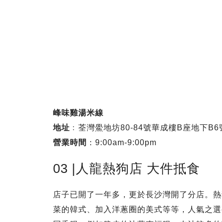
峰味雞湯米線
地址
﹕荃灣鱟地坊80-84號華成樓B座地下B6
營業時間
：9:00am-9:00pm
03 |人龍熱狗店 大件抵食
店子已開了一年多，更於長沙灣開了分店。熱
菜的韓式、加入洋蔥圈的美式等等，人氣之選要