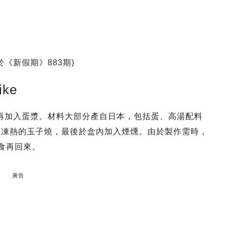
文刊於《新假期》883期)
ke
再加入蛋漿。材料大部分產自日本，包括蛋、高湯配料
 款凍熱的玉子燒，最後於盒內加入煙燻。由於製作需時，
小食再回來。
廣告