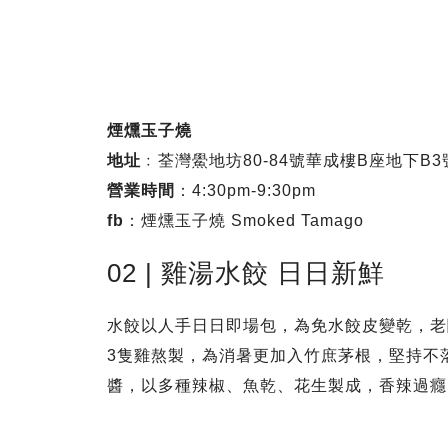
煙燻玉子燒
地址
﹕荃灣鱟地坊80-84號華成樓B座地下B3
營業時間
：4:30pm-9:30pm
fb
：煙燻玉子燒 Smoked Tamago
02 | 雞湯水餃 日日新鮮
水餃以人手日日即場包，為免水餃皮變乾，老
3隻雞熬製，為消暑更加入竹庶茅根，堅持不
醬，以多種辣椒、魚乾、花生製成，香辣過癮