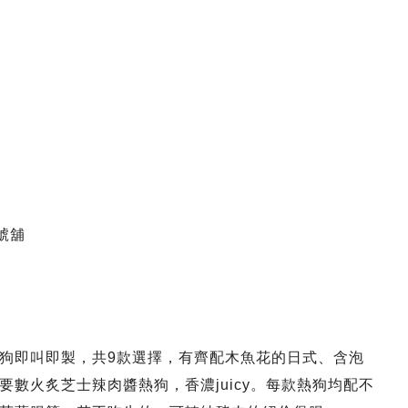
號舖
狗即叫即製，共9款選擇，有齊配木魚花的日式、含泡
數火炙芝士辣肉醬熱狗，香濃juicy。每款熱狗均配不