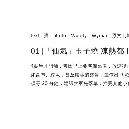
text：寶 photo：Woody、Wyman (原
01 |「仙氣」玉子燒 凍熱都 li
4點半才開舖，皆因早上要準備高湯，放涼後
如昆布、鰹魚，甚至磨蓉的蘿蔔，製作出 9
須等 20 分鐘，建議大家先落單，掃完其他