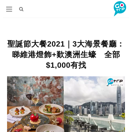
聖誕節大餐2021｜3大海景餐廳：
睇維港燈飾+歎澳洲生蠔 全部
$1,000有找