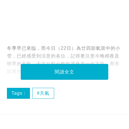
冬季早已來臨，而今日（22日）為廿四節氣當中的小
雪，已經感受到涼意的各位，記得要注意今晚稍夜及
明早的天氣。天文台料今晚氣溫會進一步下跌，而市
區最低氣溫約15度，新界再低兩三度。
閱讀全文
Tags :
天氣