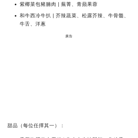
紫椰菜包豬腩肉 | 蕪菁、青蘋果蓉
和牛西冷牛扒 | 芥辣蔬菜、松露芥辣、牛骨髓、
牛舌、洋蔥
廣告
甜品（每位任擇其一）：