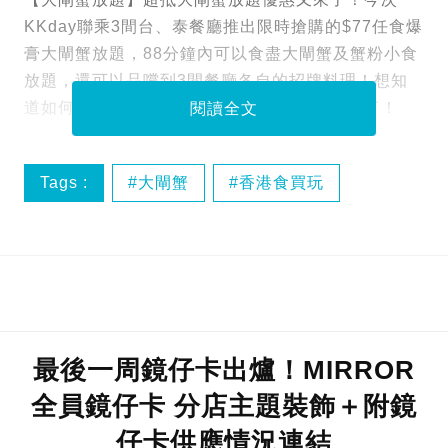
KKday聯乘3間台、泰餐廳推出限時搶購的$77任食爆
膏大閘蟹放題，88分鐘內可以食盡大閘蟹及蟹粉小食
放題，還可以品嚐到3間餐廳各自的招牌料理！想知
道如何預訂這個超抵優惠？就一定要留意內文了！
閱讀全文
Tags :
大閘蟹
香港食買玩
香港餐廳
最後一周鏡仔卡出爐！MIRROR
全員鏡仔卡 分店主題裝飾＋附鏡
仔卡供應情況連結