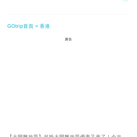
GOtrip首頁
香港
廣告
【大閘蟹放題】超抵大閘蟹放題優惠又來了！今次