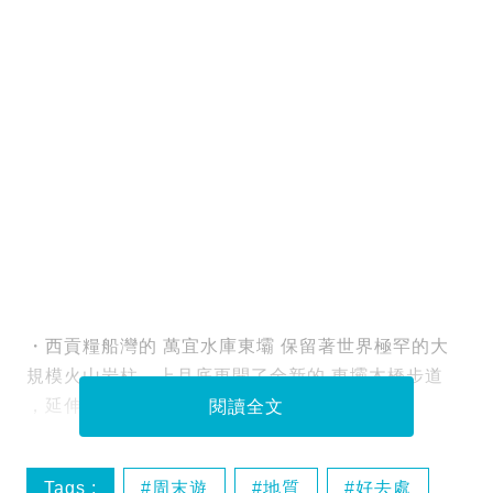
・西貢糧船灣的 萬宜水庫東壩 保留著世界極罕的大
規模火山岩柱，上月底更開了全新的 東壩木橋步道
，延伸出水面，遊人可以近觀海蝕洞！
閱讀全文
Tags :
周末遊
地質
好去處