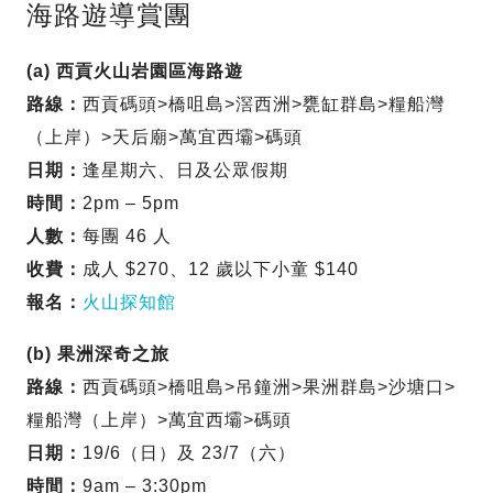
海路遊導賞團
(a) 西貢火山岩園區海路遊
路線：
西貢碼頭>橋咀島>滘西洲>甕缸群島>糧船灣
（上岸）>天后廟>萬宜西壩>碼頭
日期：
逢星期六、日及公眾假期
時間：
2pm – 5pm
人數：
每團 46 人
收費：
成人 $270、12 歲以下小童 $140
報名：
火山探知館
(b) 果洲深奇之旅
路線：
西貢碼頭>橋咀島>吊鐘洲>果洲群島>沙塘口>
糧船灣（上岸）>萬宜西壩>碼頭
日期：
19/6（日）及 23/7（六）
時間：
9am – 3:30pm