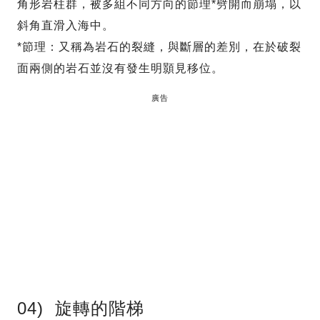
角形岩柱群，被多組不同方向的節理*劈開而崩塌，以
斜角直滑入海中。
*節理：又稱為岩石的裂縫，與斷層的差別，在於破裂
面兩側的岩石並沒有發生明顥見移位。
廣告
04) 旋轉的階梯