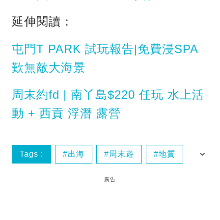
延伸閱讀：
屯門T PARK 試玩報告|免費浸SPA
歎無敵大海景
周末約fd | 南丫島$220 任玩 水上活
動 + 西貢 浮潛 露營
Tags :
出海
周末遊
地質
地質公園
廣告