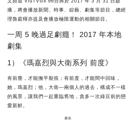
文頻道 ViuTVsix 96台將於 2017 年 3 月 31 日啟
播，將會播放新聞、時事、綜藝、劇集等節目，總經
理魯庭暉亦提及會播放極限運動的相關節目。
一周 5 晚過足劇癮！ 2017 年本地
劇集
1）《瑪嘉烈與大衛系列 前度》
有前塵，才能撫平裂痕；有前度，才能間中回味，
她，瑪嘉烈；他，大衛—兩個人的過去，構成不一樣
的風景，讓我們一起重臨舊地，貪多一次綠豆前的戀
愛新鮮。
廣告