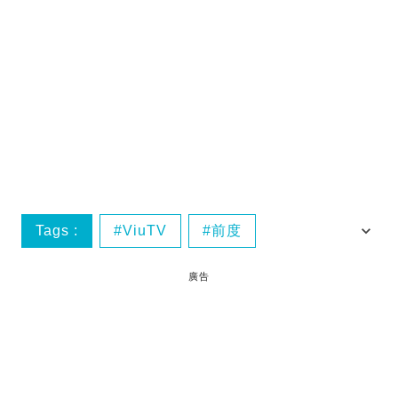
Tags :
ViuTV
前度
瑪嘉烈與大衛
白只
廣告