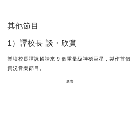
其他節目
1）譚校長 談・欣賞
樂壇校長譚詠麟請來 9 個重量級神祕巨星，製作首個
實況音樂節目。
廣告