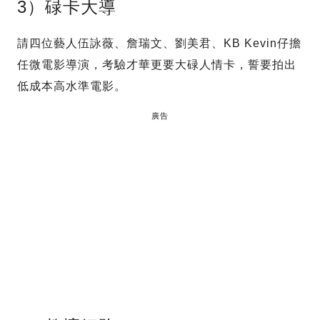
3）碌卡大導
請四位藝人伍詠薇、詹瑞文、劉美君、KB Kevin仔擔
任微電影導演，考驗才華更要大碌人情卡，誓要拍出
低成本高水準電影。
廣告