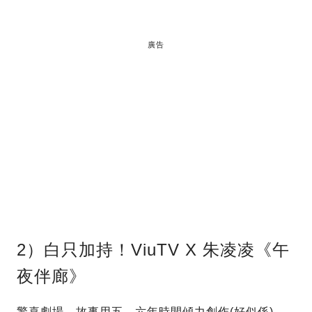
廣告
2）白只加持！ViuTV X 朱凌凌《午
夜伴廊》
驚喜劇場，故事用五、六年時間傾力創作(好似係)，