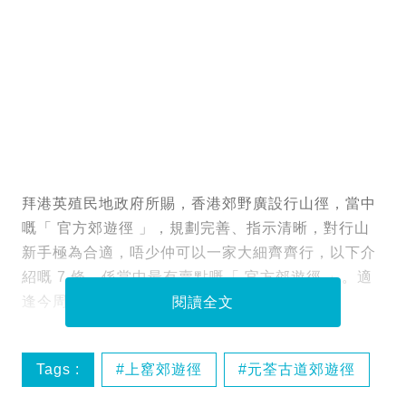
拜港英殖民地政府所賜，香港郊野廣設行山徑，當中
嘅「 官方郊遊徑 」，規劃完善、指示清晰，對行山
新手極為合適，唔少仲可以一家大細齊齊行，以下介
紹嘅 7 條，係當中最有賣點嘅「 官方郊遊徑 」。適
逢今周氣溫下降，最啱去行下啦！
閱讀全文
Tags :
上窰郊遊徑
元荃古道郊遊徑