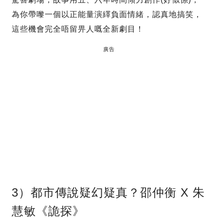
為你帶嚟一個以正能量演繹負面情緒，認真地搞笑，
這些機會完全唔留畀人嘅全新劇目！
廣告
3）都市傳說疑幻疑真？邵仲衡 X 朱
慧敏《詭探》