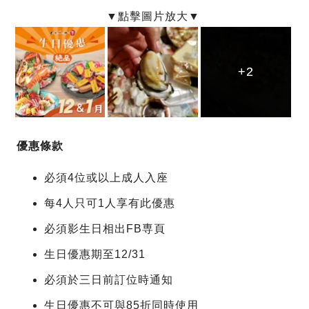
+2
+2
+2
優惠條款
必須4位或以上成人入座
每4人只可1人享有此優惠
必須影生日相出FB専頁
生日優惠期至12/31
必須於三日前訂位時通知
生日優惠不可與85折同時使用