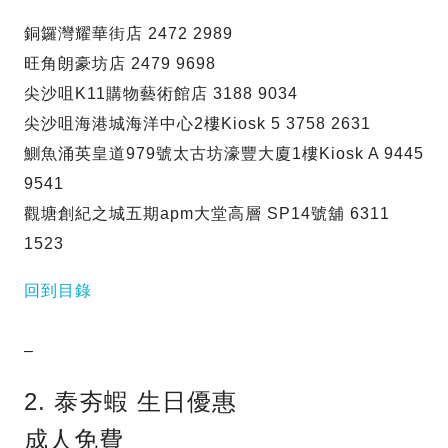
銅鑼灣耀華街店 2472 2989
旺角朗豪坊店 2479 9698
尖沙咀K11購物藝術館店 3188 9034
尖沙咀海港城海洋中心2樓Kiosk 5 3758 2631
鰂魚涌英皇道979號太古坊濠豐大廈1樓Kiosk A 9445
9541
觀塘創紀之城五期apm大堂高層 SP14號舖 6311
1523
回到目錄
–
2. 泰夯蝦 生日優惠
成人免費