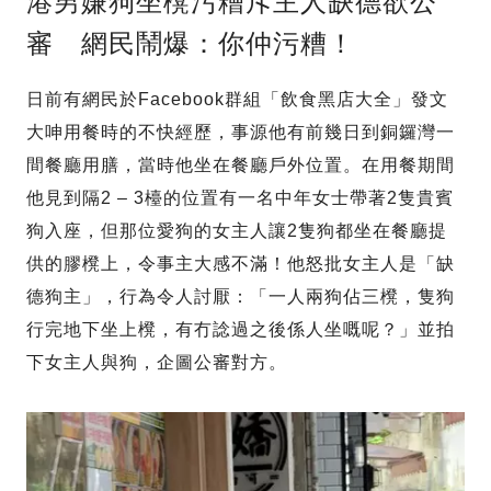
港男嫌狗坐櫈污糟斥主人缺德欲公
審 網民鬧爆：你仲污糟！
日前有網民於Facebook群組「飲食黑店大全」發文
大呻用餐時的不快經歷，事源他有前幾日到銅鑼灣一
間餐廳用膳，當時他坐在餐廳戶外位置。在用餐期間
他見到隔2 – 3檯的位置有一名中年女士帶著2隻貴賓
狗入座，但那位愛狗的女主人讓2隻狗都坐在餐廳提
供的膠櫈上，令事主大感不滿！他怒批女主人是「缺
德狗主」，行為令人討厭：「一人兩狗佔三櫈，隻狗
行完地下坐上櫈，有冇諗過之後係人坐嘅呢？」並拍
下女主人與狗，企圖公審對方。