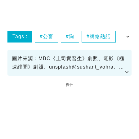
Tags :
公審
狗
網絡熱話
飲食
圖片來源：MBC《上司實習生》劇照、電影《極
速緋聞》劇照、unsplash@sushant_vohra、電
影《食神》劇照、Facebook@飲食黑店大全
廣告