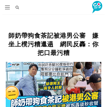
師奶帶狗食茶記被港男公審 嫌
坐上櫈污糟邋遢 網民反轟：你
把口最污糟