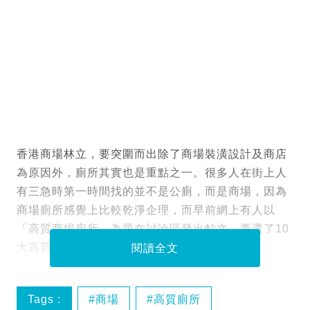
香港商場林立，要突圍而出除了商場裝潢設計及商店
為原因外，廁所其實也是重點之一。很多人在街上人
有三急時第一時間找的並不是公廁，而是商場，因為
商場廁所感覺上比較乾淨企理，而早前網上有人以
「高質商場廁所」為題在討論區發出帖文，票選了10
大高質商場廁所，結果是不是你的心水呢？
閱讀全文
Tags :
商場
高質廁所