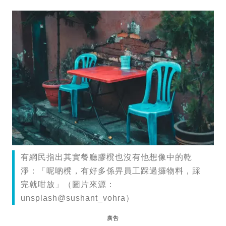
有網民指出其實餐廳膠櫈也沒有他想像中的乾
淨：「呢啲櫈，有好多係畀員工踩過攞物料，踩
完就咁放」（圖片來源：
unsplash@sushant_vohra）
廣告