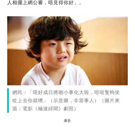
人相擺上網公審，唔見得你好」。
網民：「唔好成日將啲小事化大啦，咁啱隻狗坐
咗上去你就嘈」（示意圖，非當事人）（圖片來
源：電影《極速緋聞》劇照）
廣告