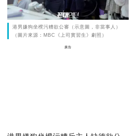
港男嫌狗坐櫈污糟欲公審（示意圖，非當事人）
（圖片來源：MBC《上司實習生》劇照）
廣告