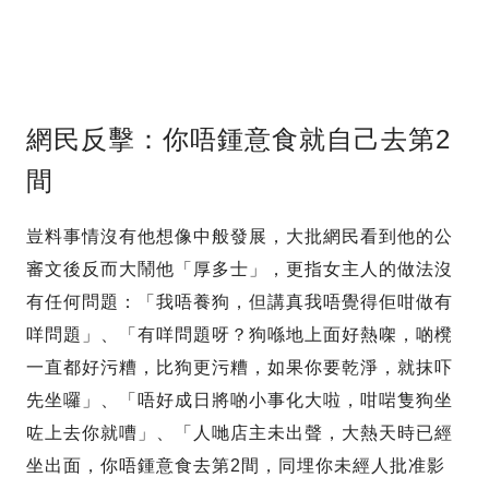
網民反擊：你唔鍾意食就自己去第2
間
豈料事情沒有他想像中般發展，大批網民看到他的公
審文後反而大鬧他「厚多士」，更指女主人的做法沒
有任何問題：「我唔養狗，但講真我唔覺得佢咁做有
咩問題」、「有咩問題呀？狗喺地上面好熱㗎，啲櫈
一直都好污糟，比狗更污糟，如果你要乾淨，就抹吓
先坐囉」、「唔好成日將啲小事化大啦，咁啱隻狗坐
咗上去你就嘈」、「人哋店主未出聲，大熱天時已經
坐出面，你唔鍾意食去第2間，同埋你未經人批准影