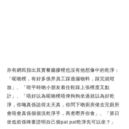
亦有網民指出其實餐廳膠櫈也沒有他想像中的乾淨：
「呢啲櫈，有好多係畀員工踩過攞物料，踩完就咁
放」、「咁平時啲小朋友着住鞋踩上張櫈度又點
計」、「唔好以為呢啲櫈唔俾狗狗坐過就以為好乾
淨，你哋真係諗得太天真，你問下啲廚房佬去完廁所
會唔會真係個個洗乾淨手，再煮嘢畀你食」、「第日
坐低前係咪要證明自己個pat pat乾淨先可以坐？」