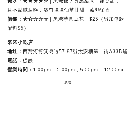
糖水：★★★★☆ |
黑糖糖水質感柔潤，頗香甜，而
且不黏膩涸喉，滲有陣陣仙草甘甜，齒頰留香。
價錢：★☆☆☆☆ |
黑糖芋圓豆花 $25（另加每款
配料$5）
來來小吃店
地址：
西灣河筲箕灣道57-87號太安樓第二街A33B舖
電話：
從缺
營業時間：
1:00pm – 2:00pm，5:00pm – 12:00mn
廣告