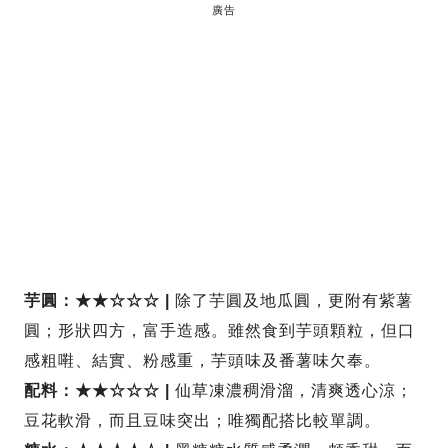
廣告
芋圓：★★☆☆☆ |
除了芋圓及地瓜圓，更附有紫薯
圓；形狀四方，富手造感。雖然食到芋頭顆粒，但口
感粗嚡、結實、粉感重，芋頭味及番薯味欠奉。
配料：★★☆☆☆ |
仙草凍濃稠滑溜，清爽透心涼；
豆花軟滑，而且豆味突出；唯獨配搭比較單調。