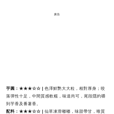
廣告
芋圓：★★★☆☆ |
色澤鮮艷大大粒，相對厚身；咬
落彈性十足，中間質感軟糯，味道尚可，尾段隱約嚼
到芋香及番薯香。
配料：★★★☆☆ |
仙草凍滑嘟嘟，味甜帶甘，唯質