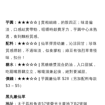
芋圓：★★★☆☆ |
賣相細緻，的骰四正；味道偏
淡，口感結實帶勁，咀嚼時頗費牙力，芋圓中心未熟
透，食到麵粉質感。
配料：★★☆☆☆ |
仙草彈滑幼嫩，沁涼回甘；珍珠
質感煙韌，不過味淡，似食膠粒；綠豆有強烈草青怪
味，扣分！
糖水：★★☆☆☆ |
黑糖糖漿混合奶油，入口甜膩，
吃罷嘴唇黐立立，喉嚨涸兼起痰，絕對要減甜。
價錢：★★★☆☆ |
芋圓嫩仙草 $28（另加配料每款
$3 – $5）
黑丸嫩仙草
地址
：太子荔枝角道57號榮光大廈地下B2號舖