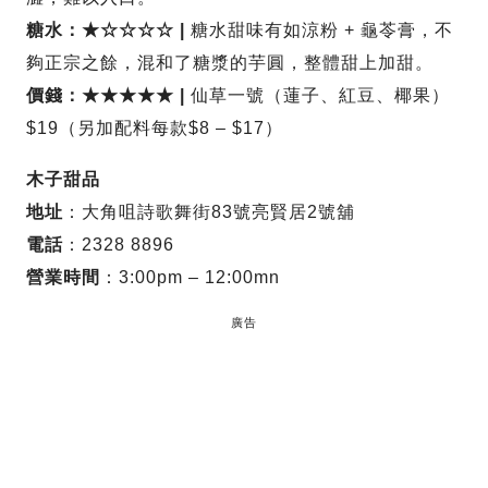
糖水：★☆☆☆☆ |
糖水甜味有如涼粉 + 龜苓膏，不
夠正宗之餘，混和了糖漿的芋圓，整體甜上加甜。
價錢：★★★★★ |
仙草一號（蓮子、紅豆、椰果）
$19（另加配料每款$8 – $17）
木子甜品
地址
：大角咀詩歌舞街83號亮賢居2號舖
電話
：2328 8896
營業時間
：3:00pm – 12:00mn
廣告