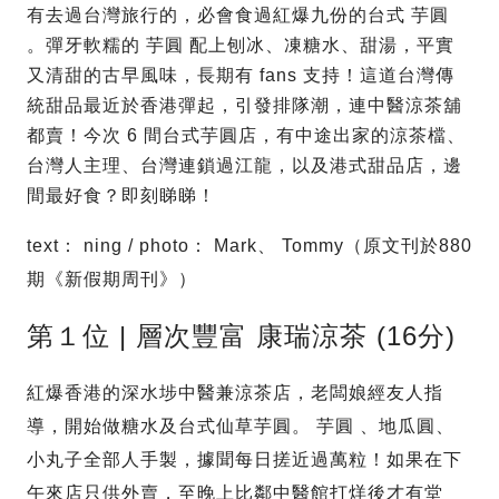
有去過台灣旅行的，必會食過紅爆九份的台式 芋圓
。彈牙軟糯的 芋圓 配上刨冰、凍糖水、甜湯，平實
又清甜的古早風味，長期有 fans 支持！這道台灣傳
統甜品最近於香港彈起，引發排隊潮，連中醫涼茶舖
都賣！今次 6 間台式芋圓店，有中途出家的涼茶檔、
台灣人主理、台灣連鎖過江龍，以及港式甜品店，邊
間最好食？即刻睇睇！
text： ning / photo： Mark、 Tommy（原文刊於880
期《新假期周刊》）
第１位 | 層次豐富 康瑞涼茶 (16分)
紅爆香港的深水埗中醫兼涼茶店，老闆娘經友人指
導，開始做糖水及台式仙草芋圓。 芋圓 、地瓜圓、
小丸子全部人手製，據聞每日搓近過萬粒！如果在下
午來店只供外賣，至晚上比鄰中醫館打烊後才有堂