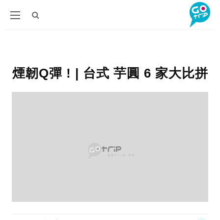
煙韌Q彈 ! | 台式 芋圓 6 家大比拼