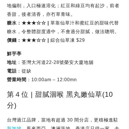
地偏削，入口極速溶化；紅豆和綠豆均有起沙，前者
香甜，後者清香，亦冇草青味。
糖水：★★★☆☆ |
單靠仙草汁和蜜紅豆的甜味代替
糖水，令整體甜度適中，不會過分甜膩，做法聰明。
價錢：★★★☆☆ |
綜合仙草凍 $29
鮮芋亭
地址
：荃灣大河道22-28號榮安大廈地舖
電話
：從缺
營業時間
：10:00am – 12:00mn
第４位 | 甜膩涸喉 黑丸嫩仙草(10
分)
台灣過江品牌，當地有超過 30 間分店，更積極進駐
新加坡
、馬來西亞、澳洲等地。香港店只得一家，去