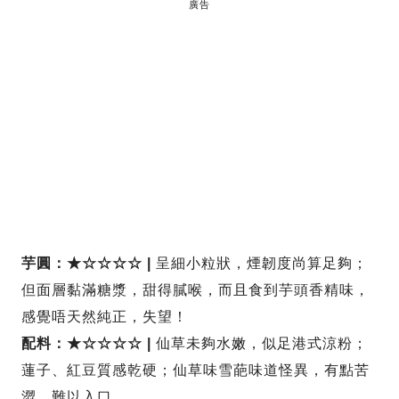
廣告
芋圓：★☆☆☆☆ |
呈細小粒狀，煙韌度尚算足夠；
但面層黏滿糖漿，甜得膩喉，而且食到芋頭香精味，
感覺唔天然純正，失望！
配料：★☆☆☆☆ |
仙草未夠水嫩，似足港式涼粉；
蓮子、紅豆質感乾硬；仙草味雪葩味道怪異，有點苦
澀，難以入口。