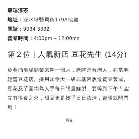
康瑞涼茶
地址：
深水埗醫局街179A地舖
電話：
9034 3832
營業時間：
4:00pm – 12:00mn
第２位 | 人氣新店 豆花先生 (14分)
於葵涌廣場開業未夠一個月，老闆是台灣人，在當地
經營豆花店。採用加拿大一級非基因改造黃豆製成。
豆花及芋圓均為人手每日限量鮮製，要等到下午 5 點
先有得食之外，甜品更是幾乎日日沽清，賣晒就關門
喇！
廣告