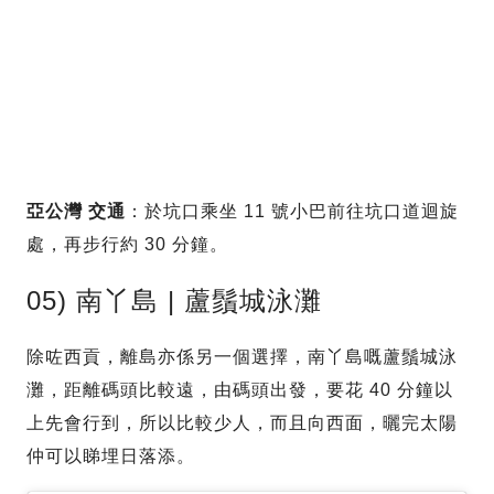
亞公灣
交通
：於坑口乘坐 11 號小巴前往坑口道迴旋
處，再步行約 30 分鐘。
05) 南丫島 | 蘆鬚城泳灘
除咗西貢，離島亦係另一個選擇，南丫島嘅蘆鬚城泳
灘，距離碼頭比較遠，由碼頭出發，要花 40 分鐘以
上先會行到，所以比較少人，而且向西面，曬完太陽
仲可以睇埋日落添。