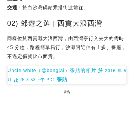
交通
：於白沙灣碼頭乘搭街渡前往。
02) 郊遊之選 | 西貢大浪西灣
同樣位於西貢嘅大浪西灣，由西灣亭行入去大約需時
45 分鐘，路程簡單易行，沙灘附近仲有士多、餐廳，
不過定價就比市面貴。
Uncle white（@bongjai）張貼的相片
於
2016 年 5
張貼
月 月 25 3:53上午 PDT
廣告