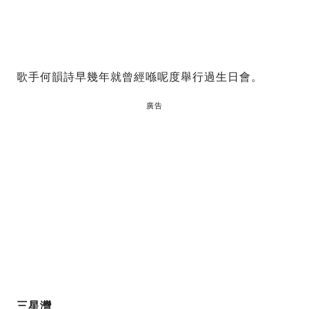
歌手何韻詩早幾年就曾經喺呢度舉行過生日會。
廣告
三星灣