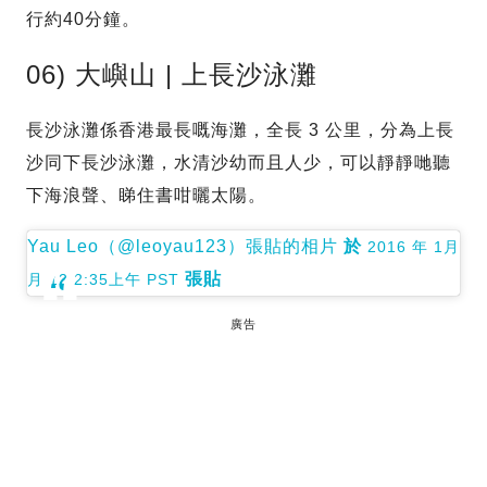
行約40分鐘。
06) 大嶼山 | 上長沙泳灘
長沙泳灘係香港最長嘅海灘，全長 3 公里，分為上長
沙同下長沙泳灘，水清沙幼而且人少，可以靜靜哋聽
下海浪聲、睇住書咁曬太陽。
Yau Leo（@leoyau123）張貼的相片
於
2016 年 1月
張貼
月 12 2:35上午 PST
廣告