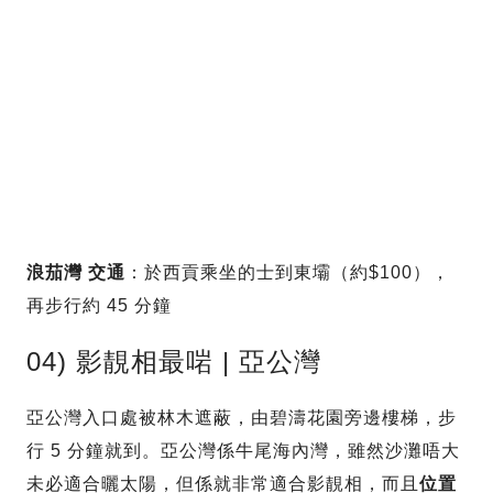
浪茄灣
交通
：於西貢乘坐的士到東壩（約$100），
再步行約 45 分鐘
04) 影靚相最啱 | 亞公灣
亞公灣入口處被林木遮蔽，由碧濤花園旁邊樓梯，步
行 5 分鐘就到。亞公灣係牛尾海內灣，雖然沙灘唔大
未必適合曬太陽，但係就非常適合影靚相，而且
位置