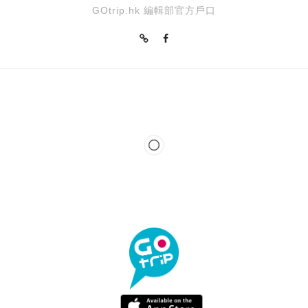
GOtrip.hk 編輯部官方戶口
本地掃街 指南|石籬 5 大必吃!