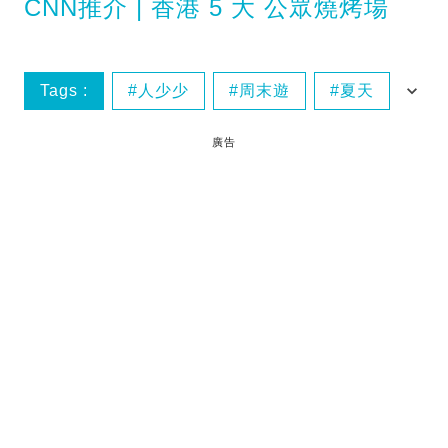
CNN推介 | 香港 5 大 公眾燒烤場
Tags :
人少少
周末遊
夏天
好去處
廣告