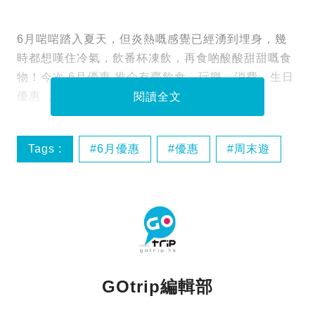
6月啱啱踏入夏天，但炎熱嘅感覺已經湧到埋身，幾
時都想嘆住冷氣，飲番杯凍飲，再食啲酸酸甜甜嘅食
物！今次 6月優惠 推介有齊飲食、玩樂、消費、生日
優惠 ，即刻睇睇有咩著數啦！
閱讀全文
Tags :
6月優惠
優惠
周末遊
好去處
GOtrip編輯部