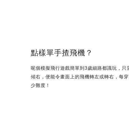
點樣單手揸飛機？
呢個模擬飛行遊戲簡單到3歲細路都識玩，只
傾右，便能令畫面上的飛機轉左或轉右，每穿
少難度！