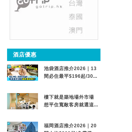
酒店優惠
池袋酒店推介2026｜13
間必住最平$196起/30秒
到車站/免費碳酸溫泉
樓下就是築地場外市場
想平住寬敞客房就選這間
東京酒店
福岡酒店推介2026｜20