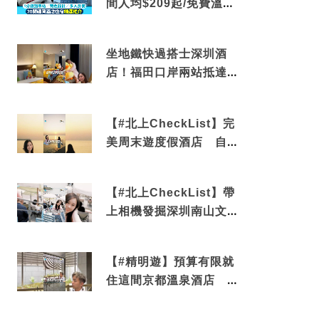
間人均$209起/免費溫泉/
近博多車站
坐地鐵快過搭士深圳酒
店！福田口岸兩站抵達
還有免費烘洗服務
【#北上CheckList】完
美周末遊度假酒店 自帶
電影院 必打卡深圳膠囊
列車
【#北上CheckList】帶
上相機發掘深圳南山文藝
角落 2天1夜住進海景套
房享受私人時光
【#精明遊】預算有限就
住這間京都溫泉酒店 車
站行5分鐘可達 必吃自助
早餐