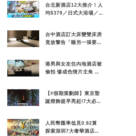
台北新酒店12大推介！人
均$379／日式大浴場／1
分鐘到捷運／米芝蓮推介
台中酒店訂大床變雙床房
竟放警告「睡另一張要加
錢」網民：好孤寒
港男與女友住內地酒店被
偷拍 慘成色情片主角 鏡
頭位置曝光 逾180間酒店
中招
【#假期策劃師】東京聖
誕燈飾提早亮起!7大必去
打卡點 快把路線收藏吧
人民幣匯率低見0.92算
探索深圳7大奢華酒店體