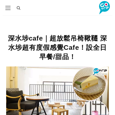
深水埗cafe｜超放鬆吊椅鞦韆 深
水埗超有度假感覺Cafe！設全日
早餐/甜品！