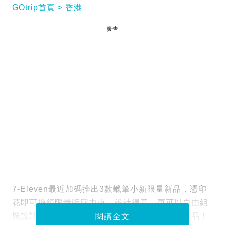
GOtrip首頁
香港
廣告
7-Eleven最近加碼推出3款蠟筆小新限量新品，憑印
花即可換領限量版回力車，設計得意，更可以自由組
裝設計，絕對會是今期《蠟筆小新》粉絲必搶新品！
閱讀全文