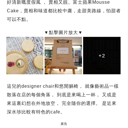
好清新嘅度假風 ， 賣相又靚。富士蘋果Mousse
Cake，賣相和味道都比較中庸，走甜美路線，怕甜者
可以不點。
+2
+2
+2
這兒的designer chair和悠閒躺椅， 就像藝術品一樣
散落在店的每個角落， 到底是來喝上一杯， 又或是
來這裏幻想在外地放空， 完全隨你的選擇。 是近來
深水埗比較有特色的cafe。
廣告