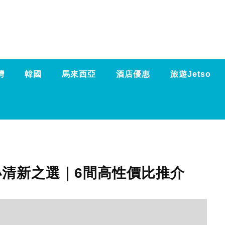
灣
韓國
馬來西亞
酒店優惠
旅遊Jetso
風小清新之選｜6間高性價比推介