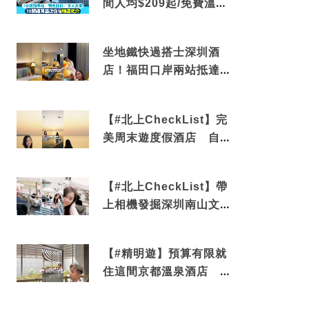
間人均$209起/免費溫泉/
近博多車站
坐地鐵快過搭士深圳酒
店！福田口岸兩站抵達
還有免費烘洗服務
【#北上CheckList】完
美周末遊度假酒店 自帶
電影院 必打卡深圳膠囊
列車
【#北上CheckList】帶
上相機發掘深圳南山文藝
角落 2天1夜住進海景套
房享受私人時光
【#精明遊】預算有限就
住這間京都溫泉酒店 車
站行5分鐘可達 必吃自助
早餐