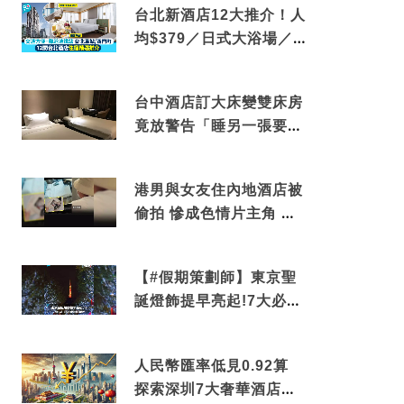
台北新酒店12大推介！人
均$379／日式大浴場／1
分鐘到捷運／米芝蓮推介
台中酒店訂大床變雙床房
竟放警告「睡另一張要加
錢」網民：好孤寒
港男與女友住內地酒店被
偷拍 慘成色情片主角 鏡
頭位置曝光 逾180間酒店
中招
【#假期策劃師】東京聖
誕燈飾提早亮起!7大必去
打卡點 快把路線收藏吧
人民幣匯率低見0.92算
探索深圳7大奢華酒店體