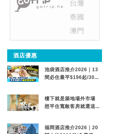
酒店優惠
池袋酒店推介2026｜13
間必住最平$196起/30秒
到車站/免費碳酸溫泉
樓下就是築地場外市場
想平住寬敞客房就選這間
東京酒店
福岡酒店推介2026｜20