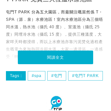
屯門T PARK 分為五大園區，而最關注嘅當然係 T・
SPA（源．泉）水療池區！室內水療池區分為三個唔
同水溫，熱水池（攝氏 40 度）、室溫池（攝氐 25
度）同埋冷水池（攝氐 15 度），提供三種溫度，大
家咩天時都浸得，而以上水療池亦靠污泥焚化過程產
生嘅電力來加熱同冷卻水溫，大家一邊浸浴，一邊感
受「轉廢為能」！
閱讀全文
Tags :
spa
屯門
屯門T PARK
水療