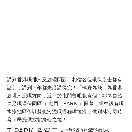
講到香港嘅排污及處理問題，相信各位環保之士都有
話兒，講到下年都未必講得完！「轉廢為能」為香港
處理污泥嘅方向，近日於屯門曾咀就有個 100％自給
自足嘅環保園區（ 屯門T PARK ）開幕，當中設有嘅
水療池區係以焚化污泥嘅過程嚟恆溫，做到排污同時
為市民提供放鬆身心之地！
T PARK 免費三大恆溫水療池區