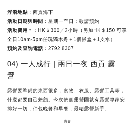
浮潛地點
：西貢海下
活動日期與時間
：星期一至日：敬請預約
活動費用
＊：HK＄300／2小時（另加HK＄150 可享
全日10am-5pm任玩獨木舟＋1個飯盒＋1支水）
預約及查詢電話
：2792 8307
04) 一人成行 | 兩日一夜 西貢 露
營
露營要準備的東西很多，食物、衣服、露營工具等，
什麼都要自己兼顧。今次依個露營團就有露營專家安
排好一切，仲包晚餐和早餐，最啱露營新手。
廣告