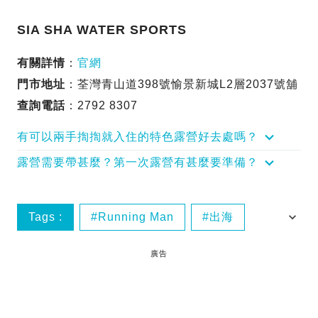
SIA SHA WATER SPORTS
有關詳情
：
官網
門市地址
：荃灣青山道398號愉景新城L2層2037號舖
查詢電話
：2792 8307
有可以兩手揈揈就入住的特色露營好去處嗎？
露營需要帶甚麼？第一次露營有甚麼要準備？
Tags :
Running Man
出海
南丫島
周未遊
廣告