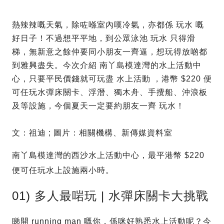
熱辣辣嘅天氣，除咗喺室內嘆冷氣，亦都係 玩水 嘅
好日子！不過想平平地，到公眾泳池 玩水 只得滑
梯，無新意之餘仲要同小朋友一齊逼，想玩得放啲都
到雅興盡失。今次介紹 南丫島模達灣的水上活動中
心，只要平民價錢就可玩盡 水上活動 ，港幣 $220 便
可任玩水彈床關卡、浮潛、獨木舟、手攪船、沖浪板
及等設施，今個夏天一定要約朋友一齊 玩水！
文：祖迪 ; 圖片：相關機構、新傳媒資料室
南丫島模達灣的西沙水上活動中心，最平港幣 $220
便可任玩水上設施兩小時。
01) 多人最啱玩 | 水彈床關卡大挑戰
睇開 running man 嘅你，係咪好熟悉水上活動呢？今