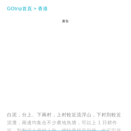
GOtrip首頁
香港
廣告
白泥，分上、下兩村，上村較近流浮山，下村則較近
泥灘，兩邊均集合不少農地魚塘，可以上 1 日耕作
班，翻翻泥土摘樹上熟，體驗農耕苦與樂，也可即興