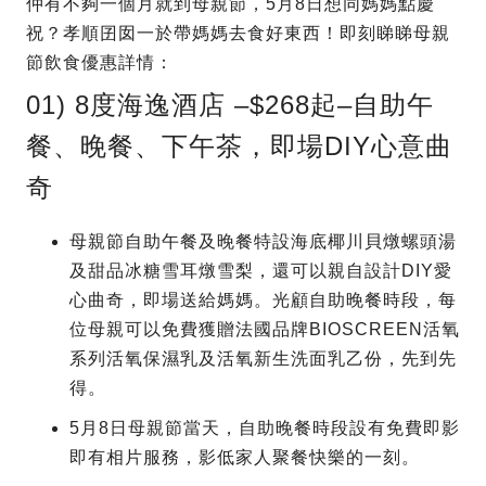
仲有不夠一個月就到母親節，5月8日想同媽媽點慶
祝？孝順囝囡一於帶媽媽去食好東西！即刻睇睇母親
節飲食優惠詳情：
01) 8度海逸酒店 –$268起–自助午
餐、晚餐、下午茶，即場DIY心意曲
奇
母親節自助午餐及晚餐特設海底椰川貝燉螺頭湯
及甜品冰糖雪耳燉雪梨，還可以親自設計DIY愛
心曲奇，即場送給媽媽。光顧自助晚餐時段，每
位母親可以免費獲贈法國品牌BIOSCREEN活氧
系列活氧保濕乳及活氧新生洗面乳乙份，先到先
得。
5月8日母親節當天，自助晚餐時段設有免費即影
即有相片服務，影低家人聚餐快樂的一刻。