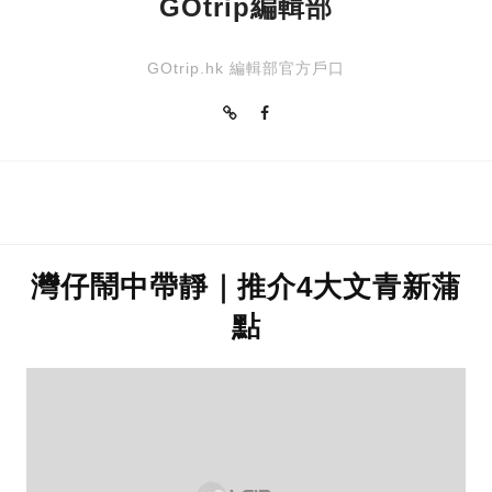
GOtrip編輯部
GOtrip.hk 編輯部官方戶口
灣仔鬧中帶靜｜推介4大文青新蒲
點