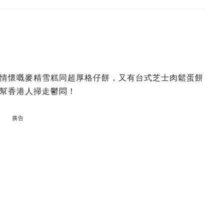
情懷嘅麥精雪糕同超厚格仔餅，又有台式芝士肉鬆蛋餅
幫香港人掃走鬱悶！
廣告