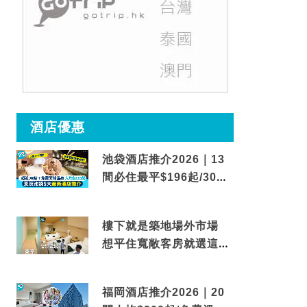
酒店優惠
池袋酒店推介2026｜13
間必住最平$196起/30秒
到車站/免費碳酸溫泉
樓下就是築地場外市場
想平住寬敞客房就選這間
東京酒店
福岡酒店推介2026｜20