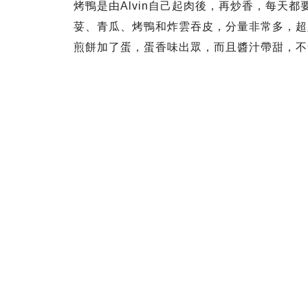
烤鴨是由Alvin自己起肉後，再炒香，每天
荽、青瓜、烤鴨和炸雲吞皮，分量非常多，超
煎餅加了蛋，蛋香味出眾，而且醬汁帶甜，不