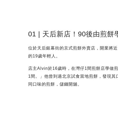
01 | 天后新店！90後由煎
位於天后銀幕街的京式煎餅外賣店，開業將近
的19歲年輕人。
店主Alvin於16歲時，在灣仔1間煎餅店
1間。」他曾到過北京試食當地煎餅，發現其
同口味的煎餅，儲錢開舖。