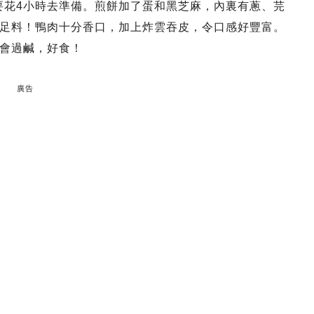
都要花4小時去準備。煎餅加了蛋和黑芝麻，內裏有蔥、芫
足料！鴨肉十分香口，加上炸雲吞皮，令口感好豐富。
會過鹹，好食！
廣告