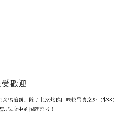
最受歡迎
京烤鴨煎餅。除了北京烤鴨口味較昂貴之外（$38），
當然試試店中的招牌菜啦！