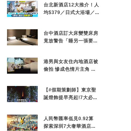
台北新酒店12大推介！人
均$379／日式大浴場／1
分鐘到捷運／米芝蓮推介
台中酒店訂大床變雙床房
竟放警告「睡另一張要加
錢」網民：好孤寒
港男與女友住內地酒店被
偷拍 慘成色情片主角 鏡
頭位置曝光 逾180間酒店
中招
【#假期策劃師】東京聖
誕燈飾提早亮起!7大必去
打卡點 快把路線收藏吧
人民幣匯率低見0.92算
探索深圳7大奢華酒店體