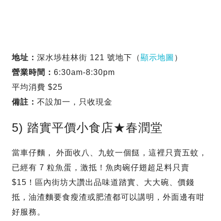
地址：
深水埗桂林街 121 號地下（
顯示地圖
）
營業時間：
6:30am-8:30pm
平均消費 $25
備註：
不設加一，只收現金
5) 踏實平價小食店★春潤堂
當車仔麵， 外面收八、九蚊一個餸，這裡只賣五蚊，
已經有 7 粒魚蛋，激抵！魚肉碗仔翅超足料只賣
$15！區內街坊大讚出品味道踏實、大大碗、價錢
抵，油渣麵要食瘦渣或肥渣都可以講明，外面邊有咁
好服務。