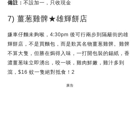
備註：
不設加一，只收現金
7) 薑葱雞髀★雄輝餅店
嫌車仔麵未夠喉，4:30pm 後可行兩步到隔籬街的雄
輝餅店，不是買麵包，而是歎其名物薑葱雞髀。雞髀
不算大隻，但勝在焗得入味，一打開包裝的錫紙，香
濃薑葱味立即湧出，咬一啖，雞肉鮮嫩，雞汁多到
瀉，$16 蚊一隻絕對抵食！2
廣告