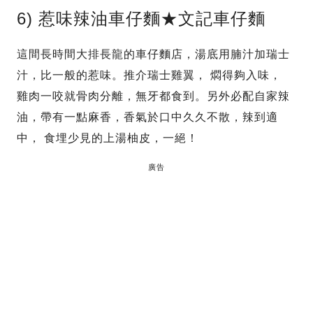
6) 惹味辣油車仔麵★文記車仔麵
這間長時間大排長龍的車仔麵店，湯底用腩汁加瑞士
汁，比一般的惹味。推介瑞士雞翼， 燜得夠入味，
雞肉一咬就骨肉分離，無牙都食到。另外必配自家辣
油，帶有一點麻香，香氣於口中久久不散，辣到適
中， 食埋少見的上湯柚皮，一絕！
廣告