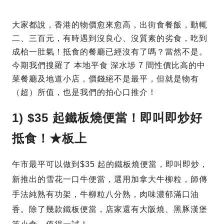
大家都說，香港的物價愈來愈高，出街食餐飯，動輒
二、三百元，有時遇到沒良心、沒質素的劣食，吃到
成枱一肚氣！抵食的餐廳已經沒有了嗎？當然不是。
今期我們搜羅了 本地平食 深水埗 7 間性價比高的中
菜餐廳及地道小店，價錢絕不是最平，但就是物有
（超）所值，也是我們的拍心口推介！
1) $35 起鐵板燒便當！即叫即炒好
抵食！★板上
午市最平可以做到$35 起的鐵板燒便當，即叫即炒，
新推出的雪花一口牛便當，選用加拿大牛柳粒，師傳
手法純熟有功架，牛柳粒八分熟，肉味濃郁滿口油
香。除了幾款鐵板便當，店家還有大阪燒、黑豚漢堡