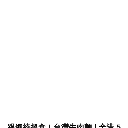
跟總統搵食 ! 台灣牛肉麵 | 全港 5