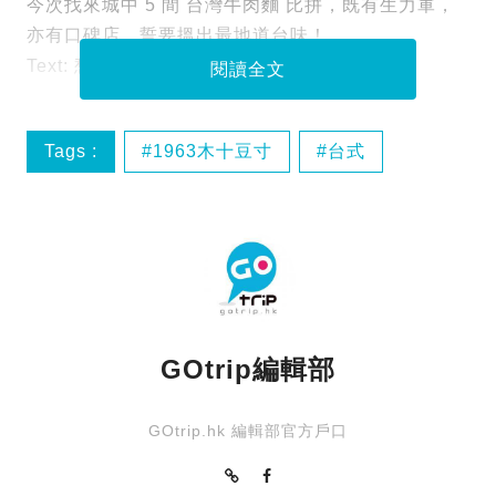
今次找來城中 5 間 台灣牛肉麵 比拼，既有生力軍，
亦有口碑店，誓要搵出最地道台味！
Text: 愁
閱讀全文
Tags :
1963木十豆寸
台式
台式美食
台灣
GOtrip編輯部
GOtrip.hk 編輯部官方戶口