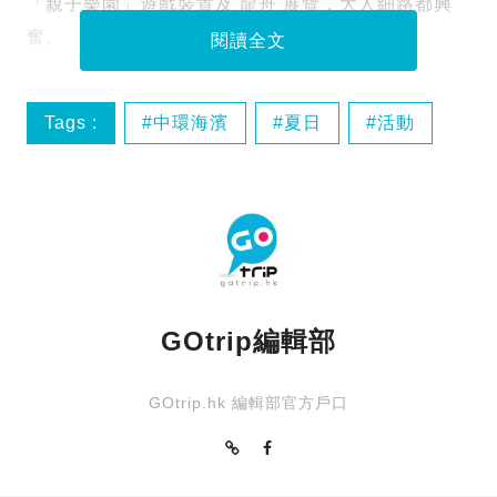
「親子樂園」遊戲裝置及 龍舟 展覽，大人細路都興
奮。
閱讀全文
Tags :
中環海濱
夏日
活動
端午節
GOtrip編輯部
GOtrip.hk 編輯部官方戶口