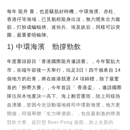
每年 龍舟 賽，也是騷肌好時機，中環海濱、赤柱、
香港仔等海域，已見魁梧龍身出沒，無六嚿朱古力腹
肌，打扮成蝙蝠俠、迷你兵、埃及妖后，同樣可以突
圍，最重要唔輸陣。
1) 中環海濱 勁撐勁飲
年度重頭節目「香港國際龍舟邀請賽」，今年緊貼大
市，在端午節後一天舉行，玩足3日！四千個來自 14
個地方的壯青，將在維港競逐 24 項錦標，除了最驚
喜的「扮嘢大賽」，今年首設「 香港盃」，邀請國際
隊伍與本地薑決一高下。海上翻雲覆雨，陸上同樣熱
血沸騰，皆因今次活動場地移司中環新海濱，地方更
開揚，同場舉辦「生力啤酒節」，包括最刺激的啤酒
競飲大賽、超巨型 Beer Pong 遊戲，加上全新的