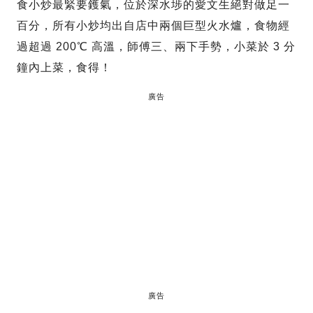
食小炒最緊要鑊氣，位於深水埗的愛文生絕對做足一
百分，所有小炒均出自店中兩個巨型火水爐，食物經
過超過 200℃ 高溫，師傅三、兩下手勢，小菜於 3 分
鐘內上菜，食得！
廣告
廣告