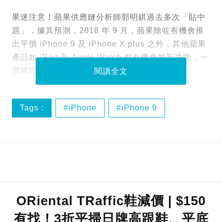
果迷注意！蘋果供應鏈分析師郭明錤過去多次「貼中
題」，據其預測，2018 年 9 月，蘋果除咗有機會推
出平價 iPhone 9 及 iPhone X plus 之外，其他蘋果
產品如 iPad 及 Apple Watch 都有機會加新功能，一
齊睇睇佢嘅預測！
閱讀全文
Tags :
iPhone
iPhone 9
iPhone X
蘋果手機
ORiental TRaffic鞋減價 | $150
有找！3折平掃日牌高跟鞋、平底