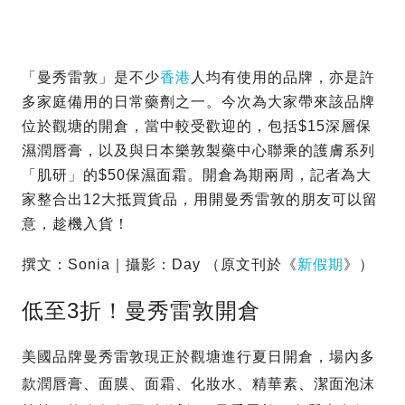
「曼秀雷敦」是不少
香港
人均有使用的品牌，亦是許
多家庭備用的日常藥劑之一。今次為大家帶來該品牌
位於觀塘的開倉，當中較受歡迎的，包括$15深層保
濕潤唇膏，以及與日本樂敦製藥中心聯乘的護膚系列
「肌研」的$50保濕面霜。開倉為期兩周，記者為大
家整合出12大抵買貨品，用開曼秀雷敦的朋友可以留
意，趁機入貨！
撰文：Sonia｜攝影：Day （原文刊於《
新假期
》）
低至3折！曼秀雷敦開倉
美國品牌曼秀雷敦現正於觀塘進行夏日開倉，場內多
款潤唇膏、面膜、面霜、化妝水、精華素、潔面泡沫