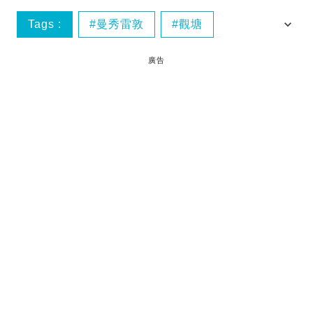
Tags :
曼秀雷敦
觀塘
觀塘好去處
觀塘開倉
廣告