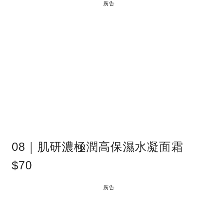
廣告
08｜肌研濃極潤高保濕水凝面霜
$70
廣告