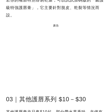
若你的嘴唇特別容易乾燥，可以試試加碼版的「醫護
級特強護唇膏」，它主要針對脫皮、乾裂等情況而
設。
廣告
03｜其他護唇系列 $10－$30
其他護唇膏亦只售$10起，部分帶水果香味，亦備有