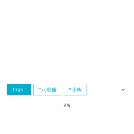
Tags :
八歌仙
旺角
烤肉亭 六歌仙
香港熱話
廣告