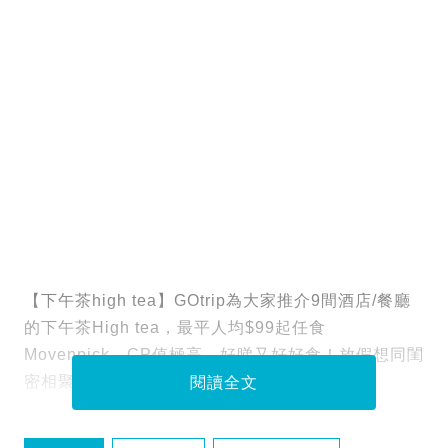
【下午茶high tea】GOtrip為大家推介9間酒店/餐廳
的下午茶High tea，最平人均$99起任食
Movenpick，CP值極高，好睇又好好食！放假想同閨
密相聚，就要睇定喇！
閱讀全文