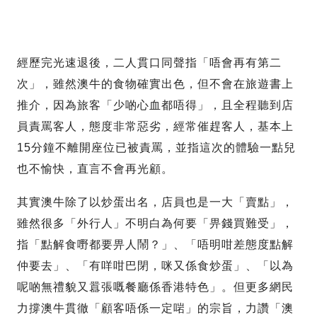
經歷完光速退後，二人貫口同聲指「唔會再有第二
次」，雖然澳牛的食物確實出色，但不會在旅遊書上
推介，因為旅客「少啲心血都唔得」，且全程聽到店
員責罵客人，態度非常惡劣，經常催趕客人，基本上
15分鐘不離開座位已被責罵，並指這次的體驗一點兒
也不愉快，直言不會再光顧。
其實澳牛除了以炒蛋出名，店員也是一大「賣點」，
雖然很多「外行人」不明白為何要「畀錢買難受」，
指「點解食嘢都要畀人鬧？」、「唔明咁差態度點解
仲要去」、「有咩咁巴閉，咪又係食炒蛋」、「以為
呢啲無禮貌又囂張嘅餐廳係香港特色」。但更多網民
力撐澳牛貫徹「顧客唔係一定啱」的宗旨，力讚「澳