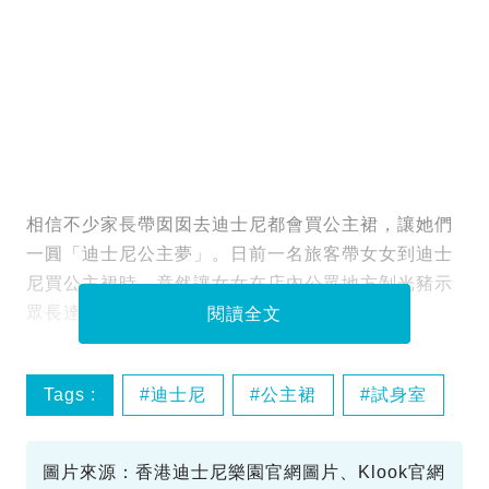
相信不少家長帶囡囡去迪士尼都會買公主裙，讓她們
一圓「迪士尼公主夢」。日前一名旅客帶女女到迪士
尼買公主裙時，竟然讓女女在店內公眾地方剝光豬示
眾長達4分鐘，令大批網民非常痛心！
閱讀全文
Tags :
迪士尼
公主裙
試身室
圖片來源：香港迪士尼樂園官網圖片、Klook官網