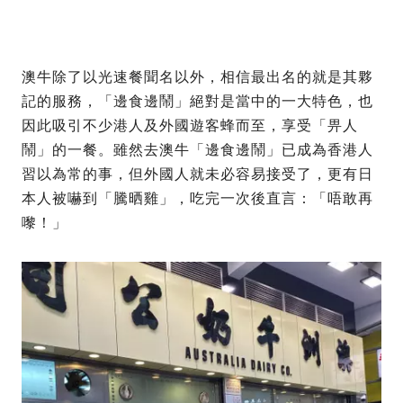
澳牛除了以光速餐聞名以外，相信最出名的就是其夥
記的服務，「邊食邊鬧」絕對是當中的一大特色，也
因此吸引不少港人及外國遊客蜂而至，享受「畀人
鬧」的一餐。雖然去澳牛「邊食邊鬧」已成為香港人
習以為常的事，但外國人就未必容易接受了，更有日
本人被嚇到「騰晒雞」，吃完一次後直言：「唔敢再
嚟！」