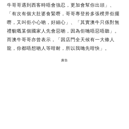
牛哥哥遇到西客時唔會強忍，更加會幫你出頭」、
「有次有個大肚婆食緊嘢，哥哥專登拎多張櫈畀佢擺
嘢，又叫佢小心啲，好細心」、「其實澳牛只係對無
禮貌嘅某個國家人先會惡啲，因為佢哋唔惡唔聽」。
而澳牛哥哥亦曾表示，「因店門全天候有一大條人
龍，你都唔想啲人等咁耐，所以我哋先咁快」。
廣告