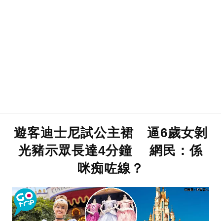
遊客迪士尼試公主裙 逼6歲女剝
光豬示眾長達4分鐘 網民：係
咪痴咗線？