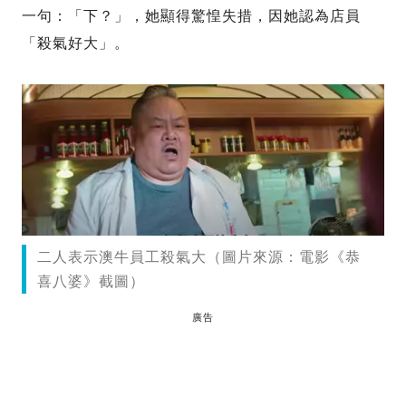
一句：「下？」，她顯得驚惶失措，因她認為店員
「殺氣好大」。
二人表示澳牛員工殺氣大（圖片來源：電影《恭
喜八婆》截圖）
廣告